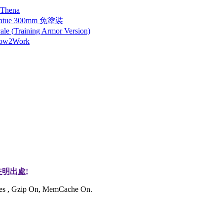
 Thena
tatue 300mm 免塗裝
 (Training Armor Version)
How2Work
明出處!
ries , Gzip On, MemCache On.