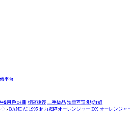
報價平台
手機用戶 註冊
版區捷徑
二手物品
淘寶互毒(動)群組
中心
›
BANDAI 1995 超力戦隊オーレンジャー DX オーレンジャー .