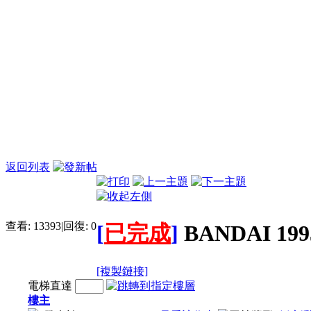
返回列表
查看:
13393
|
回復:
0
[
已完成
]
BANDAI 
[複製鏈接]
電梯直達
樓主