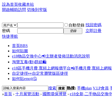
設為首頁
收藏本站
開啟輔助訪問
切換到窄版
找回密碼
自動登錄
密碼
立即註冊
登錄
快捷導航
首頁
BBS
如何貼圖
e18物品交換中心📢
主辦者發佈活動消息說明
淘寶互毒(動)群組🛍️
e18區手機月費,寬頻上網報價平台📲
手機月費,寬頻上網
自定捷徑👀
自定常瀏覽版區捷徑
如何貼emoji🤔
搜索
熱搜:
手機plan
V.I.P會員
搜索
»
首頁
›
十月展覽活動
›
國際環保博覽
›
e18全新,二手物品交換