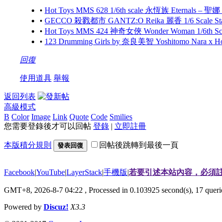
•
Hot Toys MMS 628 1/6th scale 永恆族 Eternals – 聖娜
•
GECCO 殺戮都市 GANTZ:O Reika 麗香 1/6 Scale S
•
Hot Toys MMS 424 神奇女俠 Wonder Woman 1/6th Scale
•
123 Drumming Girls by 奈良美智 Yoshitomo Nara x 
回復
使用道具
舉報
返回列表
高級模式
B
Color
Image
Link
Quote
Code
Smilies
您需要登錄後才可以回帖
登錄
|
立即註冊
本版積分規則
回帖後跳轉到最後一頁
發表回復
Facebook
|
YouTube
|
LayerStack
|
手機版
|
若要引述本站內容，必須註
GMT+8, 2026-8-7 04:22
, Processed in 0.103925 second(s), 17 que
Powered by
Discuz!
X3.3