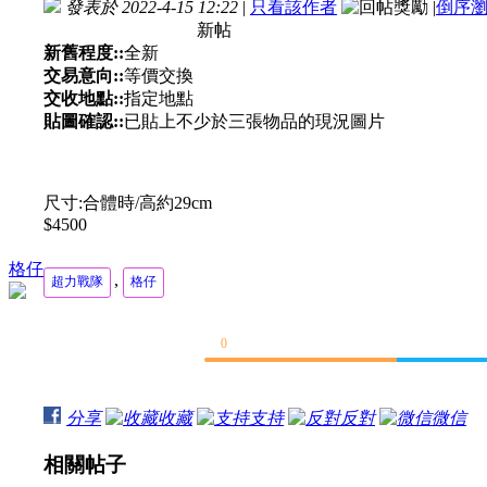
發表於 2022-4-15 12:22
|
只看該作者
|
倒序
新帖
新舊程度::
全新
交易意向::
等價交換
交收地點::
指定地點
貼圖確認::
已貼上不少於三張物品的現況圖片
尺寸:合體時/高約29cm
$4500
格仔
,
超力戰隊
格仔
0
分享
收藏
支持
反對
微信
相關帖子