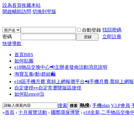
設為首頁
收藏本站
開啟輔助訪問
切換到窄版
找回密碼
自動登錄
密碼
立即註冊
登錄
快捷導航
首頁
BBS
如何貼圖
e18物品交換中心📢
主辦者發佈活動消息說明
淘寶互毒(動)群組🛍️
e18區手機月費,寬頻上網報價平台📲
手機月費,寬頻上網
自定捷徑👀
自定常瀏覽版區捷徑
如何貼emoji🤔
搜索
熱搜:
手機plan
V.I.P會員
搜索
»
首頁
›
十月展覽活動
›
國際環保博覽
›
e18全新,二手物品交換