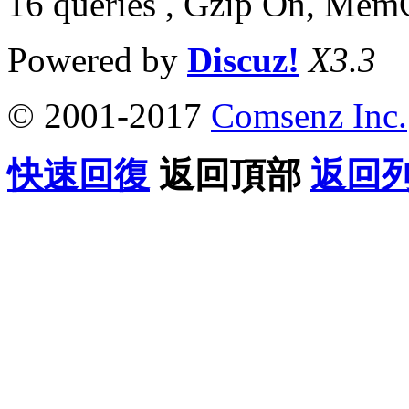
16 queries , Gzip On, Mem
Powered by
Discuz!
X3.3
© 2001-2017
Comsenz Inc.
快速回復
返回頂部
返回