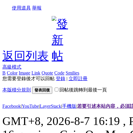
使用道具
舉報
返回列表
高級模式
B
Color
Image
Link
Quote
Code
Smilies
您需要登錄後才可以回帖
登錄
|
立即註冊
本版積分規則
回帖後跳轉到最後一頁
發表回復
Facebook
|
YouTube
|
LayerStack
|
手機版
|
若要引述本站內容，必須註
GMT+8, 2026-8-7 16:19
, 