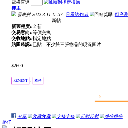
電梯直達
樓主
發表於 2022-3-11 15:57
|
只看該作者
|
倒序
新帖
新舊程度::
全新
交易意向::
等價交換
交收地點::
指定地點
貼圖確認::
已貼上不少於三張物品的現況圖片
$2600
,
REMENT
格仔
0
分享
收藏
支持
反對
微信
格仔