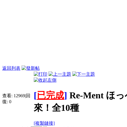
返回列表
[
已完成
]
Re-Ment
查看:
12969
|
回
復:
0
來！全10種
[複製鏈接]