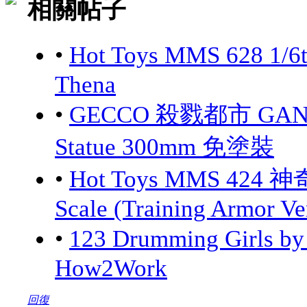
相關帖子
•
Hot Toys MMS 628 1/6
Thena
•
GECCO 殺戮都市 GANTZ:
Statue 300mm 免塗裝
•
Hot Toys MMS 424 神
Scale (Training Armor Ve
•
123 Drumming Girls 
How2Work
回復