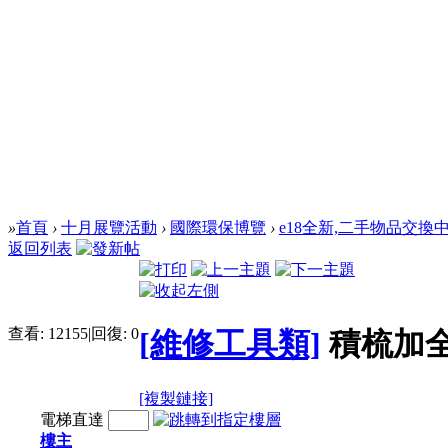
»
首頁
›
十月展覽活動
›
國際環保博覽
›
e18全新,二手物品交換
返回列表
查看:
12155
|
回復:
0
[維修工具類]
積梳加
[複製鏈接]
電梯直達
樓主