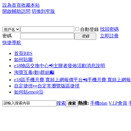
設為首頁
收藏本站
開啟輔助訪問
切換到窄版
找回密碼
自動登錄
密碼
立即註冊
登錄
快捷導航
首頁
BBS
如何貼圖
e18物品交換中心📢
主辦者發佈活動消息說明
淘寶互毒(動)群組🛍️
e18區手機月費,寬頻上網報價平台📲
手機月費,寬頻上網
自定捷徑👀
自定常瀏覽版區捷徑
如何貼emoji🤔
搜索
熱搜:
手機plan
V.I.P會員
搜索