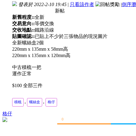
發表於 2022-2-10 19:45
|
只看該作者
|
倒序
新帖
新舊程度::
全新
交易意向::
等價交換
交收地點::
鐵路沿線
貼圖確認::
已貼上不少於三張物品的現況圖片
全新螺絲盒2個
220mm x 135mm x 58mm高
220mm x 135mm x 120mm高
中古積梳一把
運作正常
$100 全部三件
,
,
積梳
螺絲盒
格仔
格仔
0