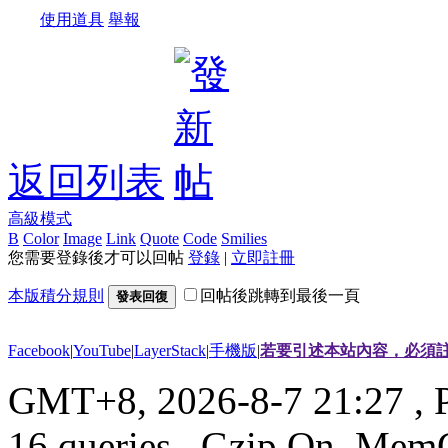
使用道具
舉報
返回列表
高級模式
B
Color
Image
Link
Quote
Code
Smilies
您需要登錄後才可以回帖
登錄
|
立即註冊
本版積分規則
回帖後跳轉到最後一頁
發表回復
Facebook
|
YouTube
|
LayerStack
|
手機版
|
若要引述本站內容，必須註
GMT+8, 2026-8-7 21:27
, 
16 queries , Gzip On, Mem