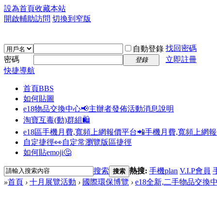
設為首頁
收藏本站
開啟輔助訪問
切換到窄版
找回密碼
自動登錄
密碼
立即註冊
登錄
快捷導航
首頁
BBS
如何貼圖
e18物品交換中心📢
主辦者發佈活動消息說明
淘寶互毒(動)群組🛍️
e18區手機月費,寬頻上網報價平台📲
手機月費,寬頻上網
自定捷徑👀
自定常瀏覽版區捷徑
如何貼emoji🤔
搜索
熱搜:
手機plan
V.I.P會員
搜索
»
首頁
›
十月展覽活動
›
國際環保博覽
›
e18全新,二手物品交換