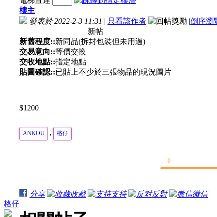
電梯直達
樓主
發表於 2022-2-3 11:31
|
只看該作者
|
倒序瀏
新帖
新舊程度::
新同品(拆封包裝但未用過)
交易意向::
等價交換
交收地點::
指定地點
貼圖確認::
已貼上不少於三張物品的現況圖片
$1200
,
ANKOU
格仔
0
分享
收藏
支持
反對
微信
格仔