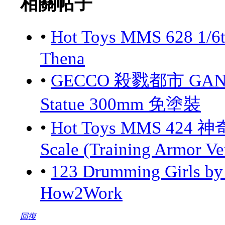
相關帖子
•
Hot Toys MMS 628 1/6
Thena
•
GECCO 殺戮都市 GANTZ:
Statue 300mm 免塗裝
•
Hot Toys MMS 424 神
Scale (Training Armor Ve
•
123 Drumming Girls 
How2Work
回復