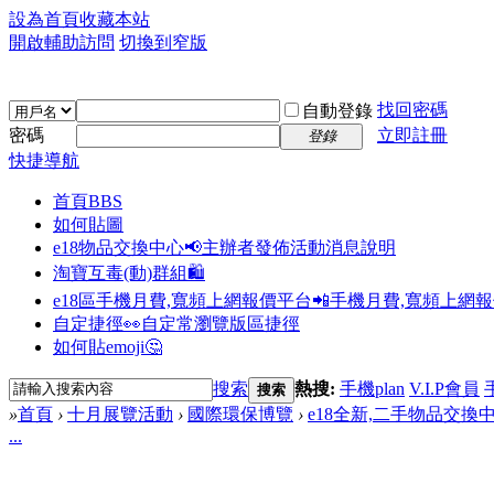
設為首頁
收藏本站
開啟輔助訪問
切換到窄版
找回密碼
自動登錄
密碼
立即註冊
登錄
快捷導航
首頁
BBS
如何貼圖
e18物品交換中心📢
主辦者發佈活動消息說明
淘寶互毒(動)群組🛍️
e18區手機月費,寬頻上網報價平台📲
手機月費,寬頻上網
自定捷徑👀
自定常瀏覽版區捷徑
如何貼emoji🤔
搜索
熱搜:
手機plan
V.I.P會員
搜索
»
首頁
›
十月展覽活動
›
國際環保博覽
›
e18全新,二手物品交換
...