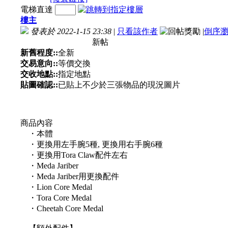
電梯直達
樓主
發表於 2022-1-15 23:38
|
只看該作者
|
倒序
新帖
新舊程度::
全新
交易意向::
等價交換
交收地點::
指定地點
貼圖確認::
已貼上不少於三張物品的現況圖片
商品內容
・本體
・更換用左手腕5種, 更換用右手腕6種
・更換用Tora Claw配件左右
・Meda Jariber
・Meda Jariber用更換配件
・Lion Core Medal
・Tora Core Medal
・Cheetah Core Medal