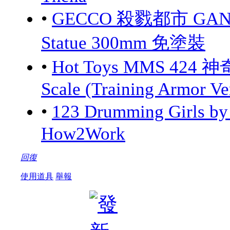
•
GECCO 殺戮都市 GANTZ:
Statue 300mm 免塗裝
•
Hot Toys MMS 424 神
Scale (Training Armor Ve
•
123 Drumming Girls 
How2Work
回復
使用道具
舉報