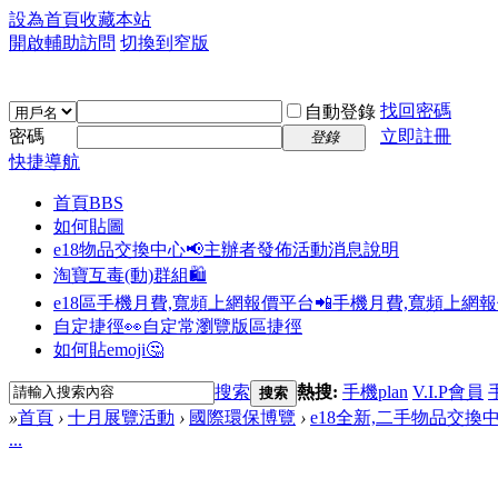
設為首頁
收藏本站
開啟輔助訪問
切換到窄版
找回密碼
自動登錄
密碼
立即註冊
登錄
快捷導航
首頁
BBS
如何貼圖
e18物品交換中心📢
主辦者發佈活動消息說明
淘寶互毒(動)群組🛍️
e18區手機月費,寬頻上網報價平台📲
手機月費,寬頻上網
自定捷徑👀
自定常瀏覽版區捷徑
如何貼emoji🤔
搜索
熱搜:
手機plan
V.I.P會員
搜索
»
首頁
›
十月展覽活動
›
國際環保博覽
›
e18全新,二手物品交換
...