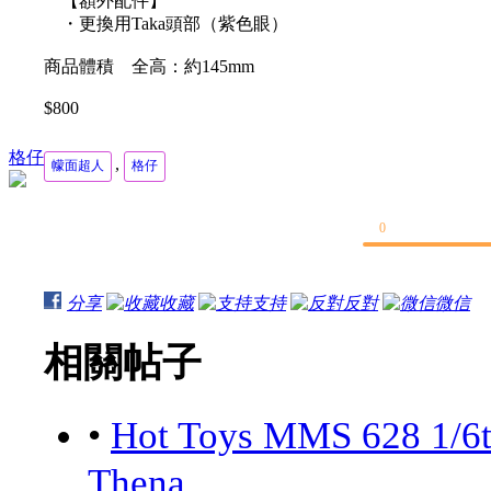
【額外配件】
・更換用Taka頭部（紫色眼）
商品體積 全高：約145mm
$800
格仔
,
幪面超人
格仔
0
分享
收藏
支持
反對
微信
相關帖子
•
Hot Toys MMS 628 1/6
Thena