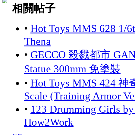
相關帖子
•
Hot Toys MMS 628 1/6
Thena
•
GECCO 殺戮都市 GANTZ:
Statue 300mm 免塗裝
•
Hot Toys MMS 424 神
Scale (Training Armor Ve
•
123 Drumming Girls 
How2Work