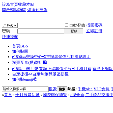
設為首頁
收藏本站
開啟輔助訪問
切換到窄版
找回密碼
自動登錄
密碼
立即註冊
登錄
快捷導航
首頁
BBS
如何貼圖
e18物品交換中心📢
主辦者發佈活動消息說明
淘寶互毒(動)群組🛍️
e18區手機月費,寬頻上網報價平台📲
手機月費,寬頻上網
自定捷徑👀
自定常瀏覽版區捷徑
如何貼emoji🤔
搜索
熱搜:
手機plan
V.I.P會員
搜索
»
首頁
›
十月展覽活動
›
國際環保博覽
›
e18全新,二手物品交換