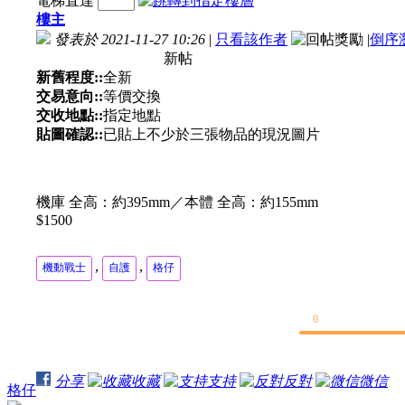
電梯直達
樓主
發表於 2021-11-27 10:26
|
只看該作者
|
倒序
新帖
新舊程度::
全新
交易意向::
等價交換
交收地點::
指定地點
貼圖確認::
已貼上不少於三張物品的現況圖片
機庫 全高：約395mm／本體 全高：約155mm
$1500
,
,
機動戰士
自護
格仔
0
分享
收藏
支持
反對
微信
格仔