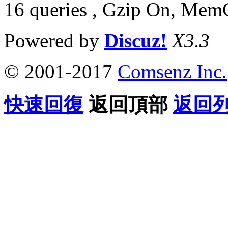
16 queries , Gzip On, Mem
Powered by
Discuz!
X3.3
© 2001-2017
Comsenz Inc.
快速回復
返回頂部
返回