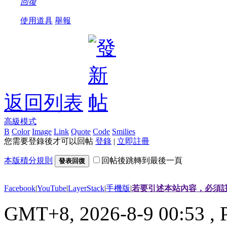
回復
使用道具
舉報
返回列表
高級模式
B
Color
Image
Link
Quote
Code
Smilies
您需要登錄後才可以回帖
登錄
|
立即註冊
本版積分規則
回帖後跳轉到最後一頁
發表回復
Facebook
|
YouTube
|
LayerStack
|
手機版
|
若要引述本站內容，必須註
GMT+8, 2026-8-9 00:53
, 