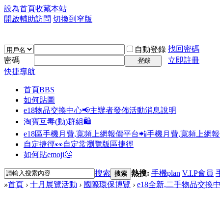
設為首頁
收藏本站
開啟輔助訪問
切換到窄版
找回密碼
自動登錄
密碼
立即註冊
登錄
快捷導航
首頁
BBS
如何貼圖
e18物品交換中心📢
主辦者發佈活動消息說明
淘寶互毒(動)群組🛍️
e18區手機月費,寬頻上網報價平台📲
手機月費,寬頻上網
自定捷徑👀
自定常瀏覽版區捷徑
如何貼emoji🤔
搜索
熱搜:
手機plan
V.I.P會員
搜索
»
首頁
›
十月展覽活動
›
國際環保博覽
›
e18全新,二手物品交換