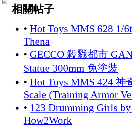
相關帖子
•
Hot Toys MMS 628 1/6
Thena
•
GECCO 殺戮都市 GANTZ:
Statue 300mm 免塗裝
•
Hot Toys MMS 424 神
Scale (Training Armor Ve
•
123 Drumming Girls 
How2Work