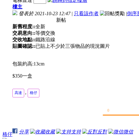
電梯直達
樓主
發表於 2021-10-23 12:47
|
只看該作者
|
倒序
新帖
新舊程度::
全新
交易意向::
等價交換
交收地點::
鐵路沿線
貼圖確認::
已貼上不少於三張物品的現況圖片
包裝約高:13cm
$350一盒
,
高達
格仔
0
分享
收藏
支持
反對
微信
格仔