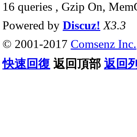
16 queries , Gzip On, Mem
Powered by
Discuz!
X3.3
© 2001-2017
Comsenz Inc.
快速回復
返回頂部
返回