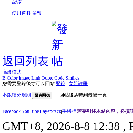
回復
使用道具
舉報
返回列表
高級模式
B
Color
Image
Link
Quote
Code
Smilies
您需要登錄後才可以回帖
登錄
|
立即註冊
本版積分規則
回帖後跳轉到最後一頁
發表回復
Facebook
|
YouTube
|
LayerStack
|
手機版
|
若要引述本站內容，必須註
GMT+8, 2026-8-8 12:38
, 