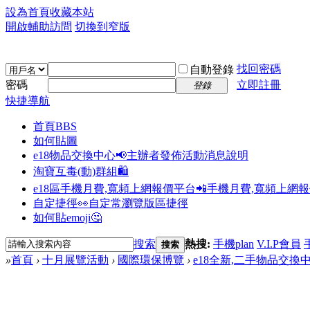
設為首頁
收藏本站
開啟輔助訪問
切換到窄版
找回密碼
自動登錄
密碼
立即註冊
登錄
快捷導航
首頁
BBS
如何貼圖
e18物品交換中心📢
主辦者發佈活動消息說明
淘寶互毒(動)群組🛍️
e18區手機月費,寬頻上網報價平台📲
手機月費,寬頻上網
自定捷徑👀
自定常瀏覽版區捷徑
如何貼emoji🤔
搜索
熱搜:
手機plan
V.I.P會員
搜索
»
首頁
›
十月展覽活動
›
國際環保博覽
›
e18全新,二手物品交換