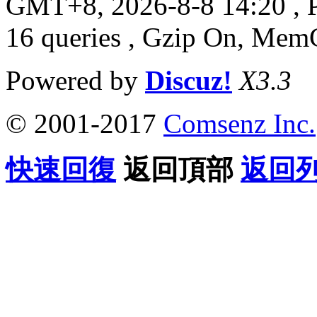
GMT+8, 2026-8-8 14:20
, 
16 queries , Gzip On, Mem
Powered by
Discuz!
X3.3
© 2001-2017
Comsenz Inc.
快速回復
返回頂部
返回