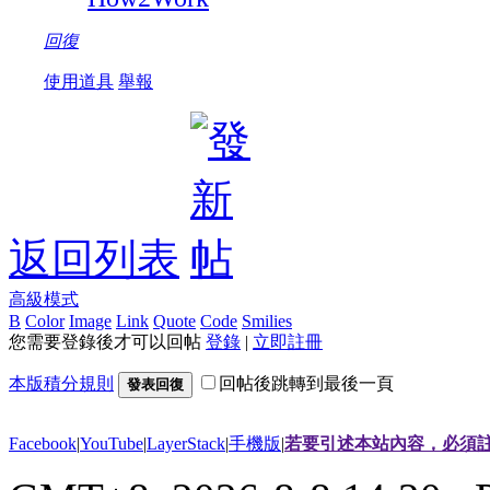
回復
使用道具
舉報
返回列表
高級模式
B
Color
Image
Link
Quote
Code
Smilies
您需要登錄後才可以回帖
登錄
|
立即註冊
本版積分規則
回帖後跳轉到最後一頁
發表回復
Facebook
|
YouTube
|
LayerStack
|
手機版
|
若要引述本站內容，必須註