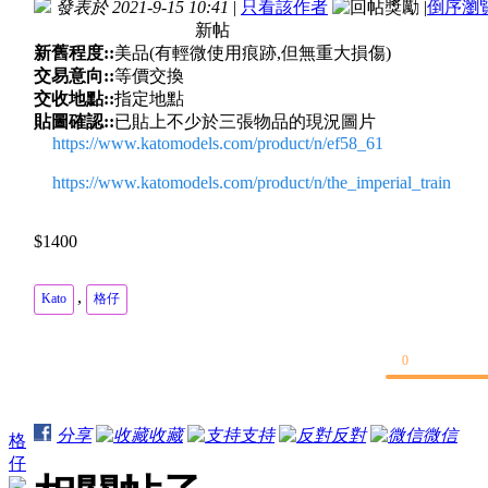
發表於 2021-9-15 10:41
|
只看該作者
|
倒序瀏
新帖
新舊程度::
美品(有輕微使用痕跡,但無重大損傷)
交易意向::
等價交換
交收地點::
指定地點
貼圖確認::
已貼上不少於三張物品的現況圖片
https://www.katomodels.com/product/n/ef58_61
https://www.katomodels.com/product/n/the_imperial_train
$1400
,
Kato
格仔
0
分享
收藏
支持
反對
微信
格
仔