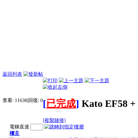
返回列表
查看:
11638
|
回復:
0
[
已完成
]
Kato EF58
[複製鏈接]
電梯直達
樓主