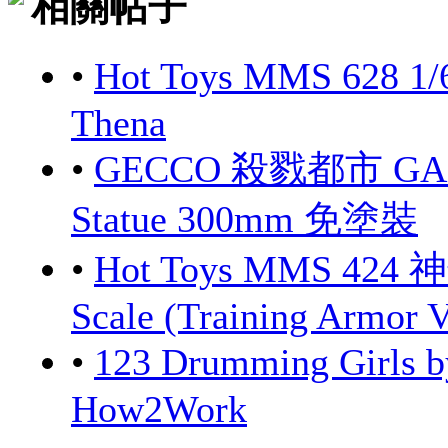
相關帖子
•
Hot Toys MMS 628 1/
Thena
•
GECCO 殺戮都市 GANTZ
Statue 300mm 免塗裝
•
Hot Toys MMS 424 
Scale (Training Armor V
•
123 Drumming Girls
How2Work