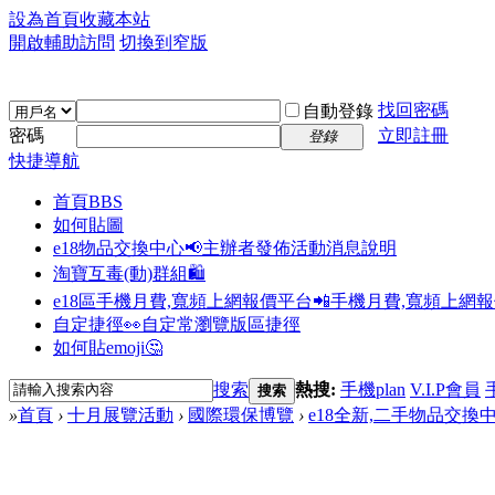
設為首頁
收藏本站
開啟輔助訪問
切換到窄版
找回密碼
自動登錄
密碼
立即註冊
登錄
快捷導航
首頁
BBS
如何貼圖
e18物品交換中心📢
主辦者發佈活動消息說明
淘寶互毒(動)群組🛍️
e18區手機月費,寬頻上網報價平台📲
手機月費,寬頻上網
自定捷徑👀
自定常瀏覽版區捷徑
如何貼emoji🤔
搜索
熱搜:
手機plan
V.I.P會員
搜索
»
首頁
›
十月展覽活動
›
國際環保博覽
›
e18全新,二手物品交換