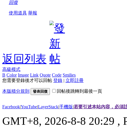
回復
使用道具
舉報
返回列表
高級模式
B
Color
Image
Link
Quote
Code
Smilies
您需要登錄後才可以回帖
登錄
|
立即註冊
本版積分規則
回帖後跳轉到最後一頁
發表回復
Facebook
|
YouTube
|
LayerStack
|
手機版
|
若要引述本站內容，必須註
GMT+8, 2026-8-8 20:29
, 