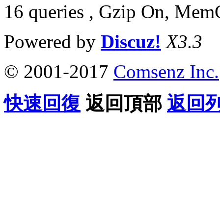
16 queries , Gzip On, Mem
Powered by
Discuz!
X3.3
© 2001-2017
Comsenz Inc.
快速回復
返回頂部
返回