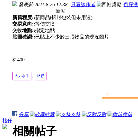
發表於 2021-8-26 12:38
|
只看該作者
|
倒序
新帖
新舊程度::
新同品(拆封包裝但未用過)
交易意向::
等價交換
交收地點::
指定地點
貼圖確認::
已貼上不少於三張物品的現況圖片
$1400
,
大力水手
格仔
0
分享
收藏
支持
反對
微信
格仔
相關帖子