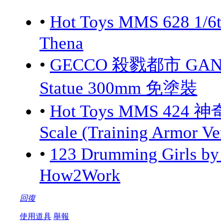
•
Hot Toys MMS 628 1/6
Thena
•
GECCO 殺戮都市 GANTZ:
Statue 300mm 免塗裝
•
Hot Toys MMS 424 神
Scale (Training Armor Ve
•
123 Drumming Girls 
How2Work
回復
使用道具
舉報