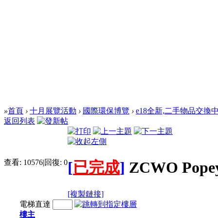
»
首頁
›
十月展覽活動
›
國際環保博覽
›
e18全新,二手物品交換
返回列表
查看:
10576
|
回復:
0
[
已完成
]
ZCWO Popeye
[複製鏈接]
電梯直達
樓主