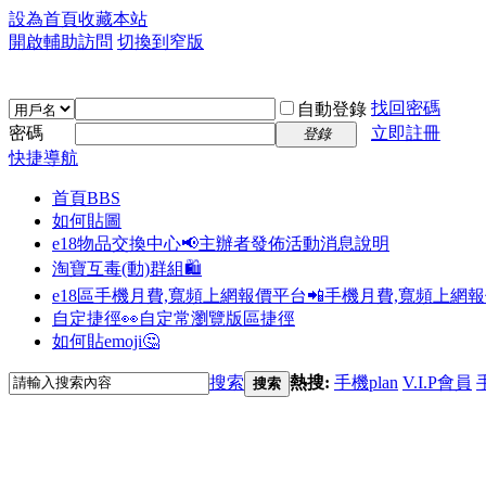
設為首頁
收藏本站
開啟輔助訪問
切換到窄版
找回密碼
自動登錄
密碼
立即註冊
登錄
快捷導航
首頁
BBS
如何貼圖
e18物品交換中心📢
主辦者發佈活動消息說明
淘寶互毒(動)群組🛍️
e18區手機月費,寬頻上網報價平台📲
手機月費,寬頻上網
自定捷徑👀
自定常瀏覽版區捷徑
如何貼emoji🤔
搜索
熱搜:
手機plan
V.I.P會員
搜索