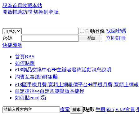
設為首頁
收藏本站
開啟輔助訪問
切換到窄版
找回密碼
自動登錄
密碼
立即註冊
登錄
快捷導航
首頁
BBS
如何貼圖
e18物品交換中心📢
主辦者發佈活動消息說明
淘寶互毒(動)群組🛍️
e18區手機月費,寬頻上網報價平台📲
手機月費,寬頻上網
自定捷徑👀
自定常瀏覽版區捷徑
如何貼emoji🤔
搜索
熱搜:
手機plan
V.I.P會員
搜索