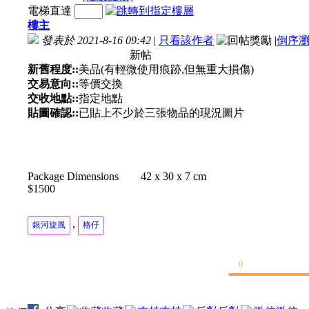
電梯直達
樓主
發表於 2021-8-16 09:42
|
只看該作者
|
倒序
新帖
新舊程度::
美品(有輕微使用痕跡,但無重大損傷)
交易意向::
等價交換
交收地點::
指定地點
貼圖確認::
已貼上不少於三張物品的現況圖片
Package Dimensions ‎42 x 30 x 7 cm
$1500
,
銀河旋風
格仔
0