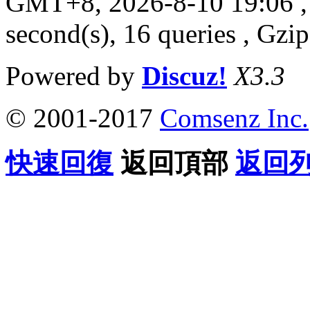
GMT+8, 2026-8-10 19:06
,
second(s), 16 queries , G
Powered by
Discuz!
X3.3
© 2001-2017
Comsenz Inc.
快速回復
返回頂部
返回