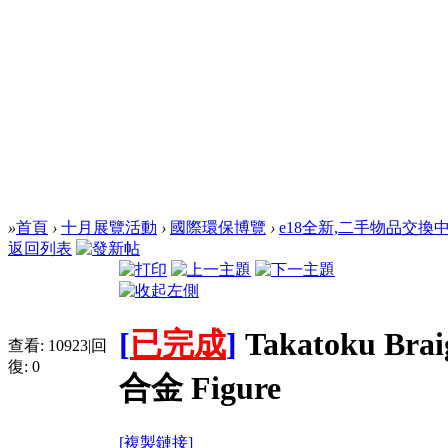
»
首頁
›
十月展覽活動
›
國際環保博覽
›
e18全新,二手物品交換
返回列表
[
已完成
]
Takatoku Br
查看:
10923
|
回
復:
0
合金 Figure
[複製鏈接]