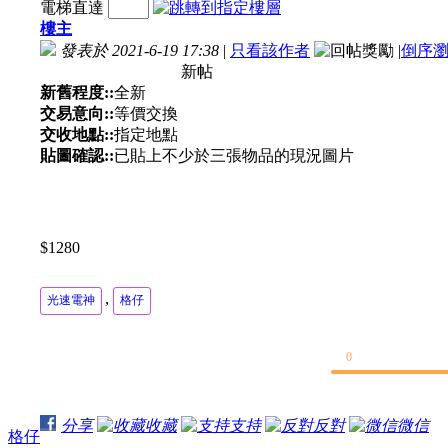
電梯直達
樓主
發表於 2021-6-19 17:38
|
只看該作者
|
倒序
新帖
新舊程度::
全新
交易意向::
等價交換
交收地點::
指定地點
貼圖確認::
已貼上不少於三張物品的現況圖片
$1280
,
光速電神
格仔
0
分享
收藏
支持
反對
微信
格仔