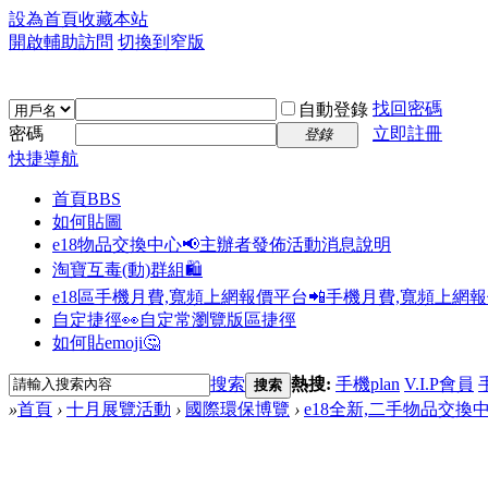
設為首頁
收藏本站
開啟輔助訪問
切換到窄版
找回密碼
自動登錄
密碼
立即註冊
登錄
快捷導航
首頁
BBS
如何貼圖
e18物品交換中心📢
主辦者發佈活動消息說明
淘寶互毒(動)群組🛍️
e18區手機月費,寬頻上網報價平台📲
手機月費,寬頻上網
自定捷徑👀
自定常瀏覽版區捷徑
如何貼emoji🤔
搜索
熱搜:
手機plan
V.I.P會員
搜索
»
首頁
›
十月展覽活動
›
國際環保博覽
›
e18全新,二手物品交換