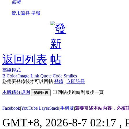
回復
使用道具
舉報
返回列表
高級模式
B
Color
Image
Link
Quote
Code
Smilies
您需要登錄後才可以回帖
登錄
|
立即註冊
本版積分規則
回帖後跳轉到最後一頁
發表回復
Facebook
|
YouTube
|
LayerStack
|
手機版
|
若要引述本站內容，必須註
GMT+8, 2026-8-7 02:17
, 