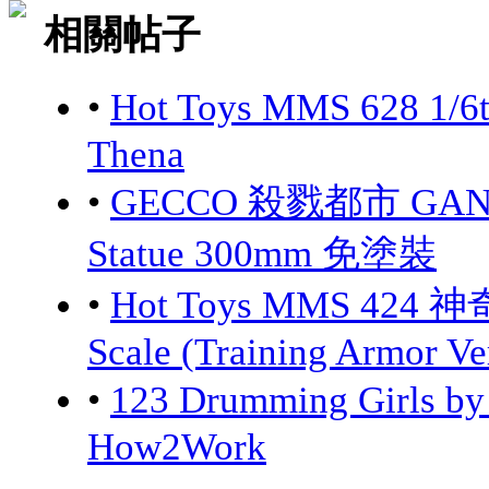
相關帖子
•
Hot Toys MMS 628 1/6
Thena
•
GECCO 殺戮都市 GANTZ:
Statue 300mm 免塗裝
•
Hot Toys MMS 424 神
Scale (Training Armor Ve
•
123 Drumming Girls 
How2Work