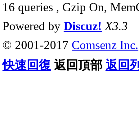
16 queries , Gzip On, Mem
Powered by
Discuz!
X3.3
© 2001-2017
Comsenz Inc.
快速回復
返回頂部
返回