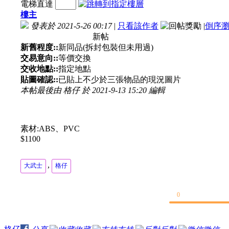
電梯直達
樓主
發表於 2021-5-26 00:17
|
只看該作者
|
倒序
新帖
新舊程度::
新同品(拆封包裝但未用過)
交易意向::
等價交換
交收地點::
指定地點
貼圖確認::
已貼上不少於三張物品的現況圖片
本帖最後由 格仔 於 2021-9-13 15:20 編輯
素材:ABS、PVC
$1100
,
大武士
格仔
0