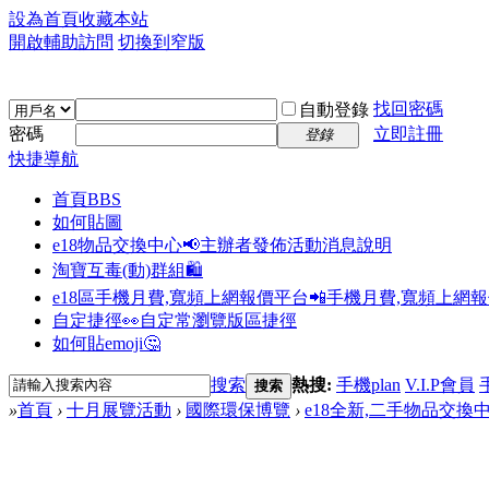
設為首頁
收藏本站
開啟輔助訪問
切換到窄版
找回密碼
自動登錄
密碼
立即註冊
登錄
快捷導航
首頁
BBS
如何貼圖
e18物品交換中心📢
主辦者發佈活動消息說明
淘寶互毒(動)群組🛍️
e18區手機月費,寬頻上網報價平台📲
手機月費,寬頻上網
自定捷徑👀
自定常瀏覽版區捷徑
如何貼emoji🤔
搜索
熱搜:
手機plan
V.I.P會員
搜索
»
首頁
›
十月展覽活動
›
國際環保博覽
›
e18全新,二手物品交換