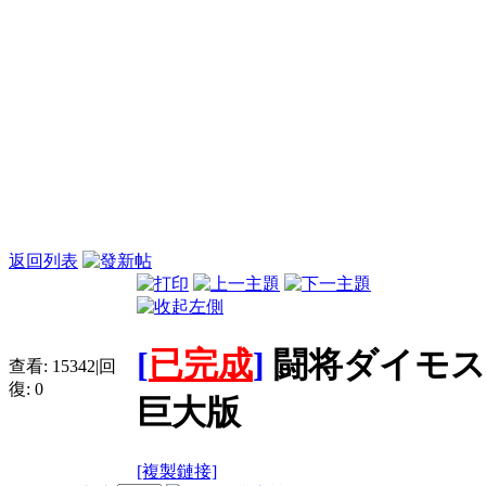
返回列表
[
已完成
]
闘将ダイモス 大
查看:
15342
|
回
復:
0
巨大版
[複製鏈接]