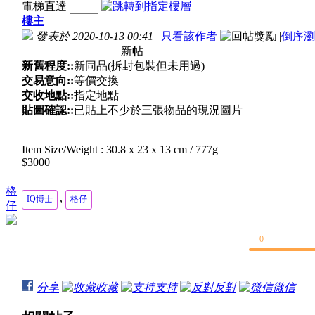
電梯直達
樓主
發表於 2020-10-13 00:41
|
只看該作者
|
倒序瀏
新帖
新舊程度::
新同品(拆封包裝但未用過)
交易意向::
等價交換
交收地點::
指定地點
貼圖確認::
已貼上不少於三張物品的現況圖片
Item Size/Weight : 30.8 x 23 x 13 cm / 777g
$3000
格
,
IQ博士
格仔
仔
0
分享
收藏
支持
反對
微信