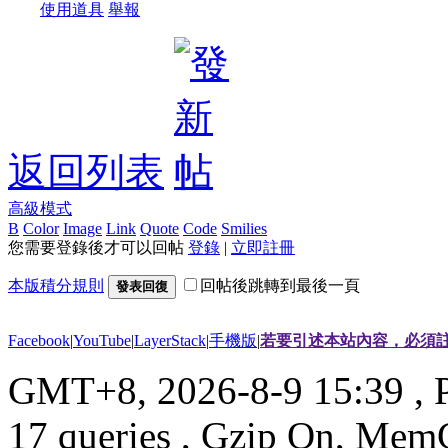
使用道具
舉報
返回列表
高級模式
B
Color
Image
Link
Quote
Code
Smilies
您需要登錄後才可以回帖
登錄
|
立即註冊
本版積分規則
回帖後跳轉到最後一頁
發表回復
Facebook
|
YouTube
|
LayerStack
|
手機版
|
若要引述本站內容，必須註
GMT+8, 2026-8-9 15:39
, 
17 queries , Gzip On, Mem