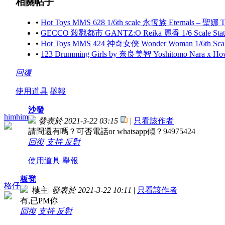
相關帖子
•
Hot Toys MMS 628 1/6th scale 永恆族 Eternals – 聖娜 
•
GECCO 殺戮都市 GANTZ:O Reika 麗香 1/6 Scale St
•
Hot Toys MMS 424 神奇女俠 Wonder Woman 1/6th Scale (
•
123 Drumming Girls by 奈良美智 Yoshitomo Nara x H
回復
使用道具
舉報
沙發
himhim
發表於 2021-3-22 03:15
|
只看該作者
請問還有嗎？可否電話or whatsapp傾？94975424
回復
支持
反對
使用道具
舉報
板凳
格仔
樓主
|
發表於 2021-3-22 10:11
|
只看該作者
有,已PM你
回復
支持
反對