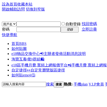
設為首頁
收藏本站
開啟輔助訪問
切換到窄版
找回密碼
自動登錄
密碼
立即註冊
登錄
快捷導航
首頁
BBS
如何貼圖
e18物品交換中心📢
主辦者發佈活動消息說明
淘寶互毒(動)群組🛍️
e18區手機月費,寬頻上網報價平台📲
手機月費,寬頻上網
自定捷徑👀
自定常瀏覽版區捷徑
如何貼emoji🤔
搜索
熱搜:
手機plan
V.I.P會員
搜索