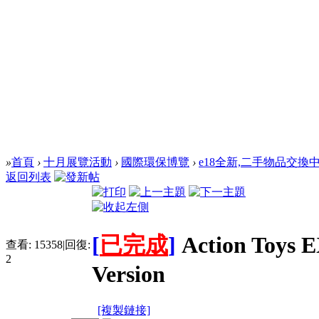
»
首頁
›
十月展覽活動
›
國際環保博覽
›
e18全新,二手物品交換
返回列表
[
已完成
]
Action Toy
查看:
15358
|
回復:
2
Version
[複製鏈接]