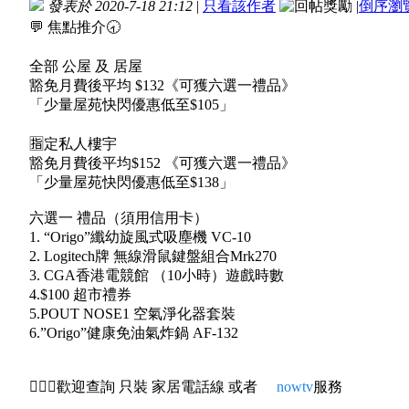
發表於 2020-7-18 21:12
|
只看該作者
|
倒序瀏
💬 焦點推介🕣
全部 公屋 及 居屋
豁免月費後平均 $132《可獲六選一禮品》
「少量屋苑快閃優惠低至$105」
🈯️定私人樓宇
豁免月費後平均$152 《可獲六選一禮品》
「少量屋苑快閃優惠低至$138」
六選一 禮品（須用信用卡）
1. “Origo”纖幼旋風式吸塵機 VC-10
2. Logitech牌 無線滑鼠鍵盤組合Mrk270
3. CGA香港電競館 （10小時）遊戲時數
4.$100 超市禮券
5.POUT NOSE1 空氣淨化器套裝
6.”Origo”健康免油氣炸鍋 AF-132
🙇🏻‍♂️歡迎查詢 只裝 家居電話線 或者
nowtv
服務