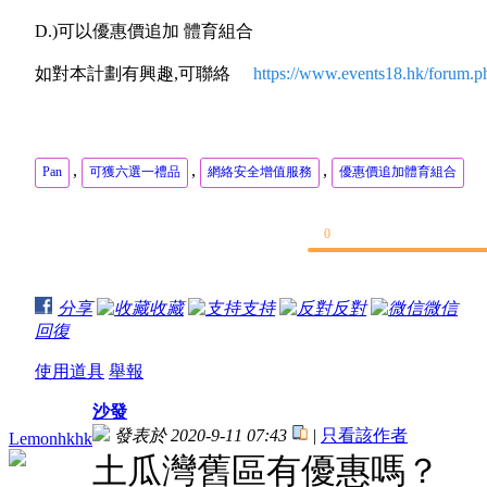
D.)可以優惠價追加 體育組合
如對本計劃有興趣,可聯絡
https://www.events18.hk/forum.
,
,
,
Pan
可獲六選一禮品
網絡安全增值服務
優惠價追加體育組合
0
分享
收藏
支持
反對
微信
回復
使用道具
舉報
沙發
發表於 2020-9-11 07:43
|
只看該作者
Lemonhkhk
土瓜灣舊區有優惠嗎？