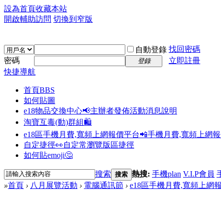
設為首頁
收藏本站
開啟輔助訪問
切換到窄版
找回密碼
自動登錄
密碼
立即註冊
登錄
快捷導航
首頁
BBS
如何貼圖
e18物品交換中心📢
主辦者發佈活動消息說明
淘寶互毒(動)群組🛍️
e18區手機月費,寬頻上網報價平台📲
手機月費,寬頻上網
自定捷徑👀
自定常瀏覽版區捷徑
如何貼emoji🤔
搜索
熱搜:
手機plan
V.I.P會員
搜索
»
首頁
›
八月展覽活動
›
電腦通訊節
›
e18區手機月費,寬頻上網