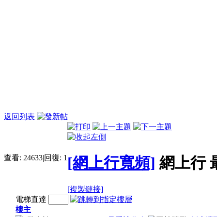
返回列表
查看:
24633
|
回復:
1
[網上行寬頻]
網上行 
[複製鏈接]
電梯直達
樓主