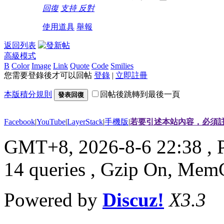
回復
支持
反對
使用道具
舉報
返回列表
高級模式
B
Color
Image
Link
Quote
Code
Smilies
您需要登錄後才可以回帖
登錄
|
立即註冊
本版積分規則
回帖後跳轉到最後一頁
發表回復
Facebook
|
YouTube
|
LayerStack
|
手機版
|
若要引述本站內容，必須註
GMT+8, 2026-8-6 22:38
, 
14 queries , Gzip On, Mem
Powered by
Discuz!
X3.3