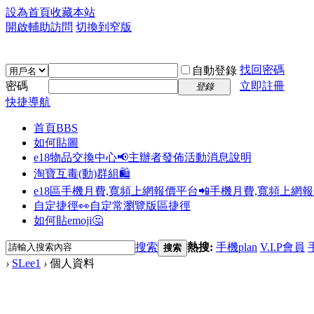
設為首頁
收藏本站
開啟輔助訪問
切換到窄版
找回密碼
自動登錄
密碼
立即註冊
登錄
快捷導航
首頁
BBS
如何貼圖
e18物品交換中心📢
主辦者發佈活動消息說明
淘寶互毒(動)群組🛍️
e18區手機月費,寬頻上網報價平台📲
手機月費,寬頻上網
自定捷徑👀
自定常瀏覽版區捷徑
如何貼emoji🤔
搜索
熱搜:
手機plan
V.I.P會員
搜索
›
SLee1
›
個人資料