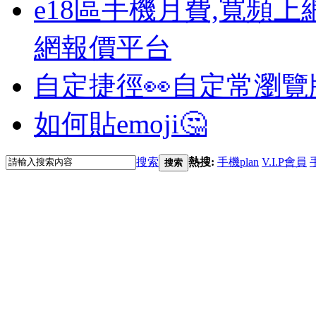
e18區手機月費,寬頻上
網報價平台
自定捷徑👀
自定常瀏覽
如何貼emoji🤔
搜索
熱搜:
手機plan
V.I.P會員
搜索