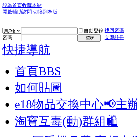
設為首頁
收藏本站
開啟輔助訪問
切換到窄版
找回密碼
自動登錄
密碼
立即註冊
登錄
快捷導航
首頁
BBS
如何貼圖
e18物品交換中心📢
主
淘寶互毒(動)群組🛍️