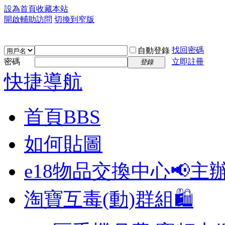
設為首頁
收藏本站
開啟輔助訪問
切換到窄版
找回密碼
自動登錄
密碼
立即註冊
登錄
快捷導航
首頁
BBS
如何貼圖
e18物品交換中心📢
主
淘寶互毒(動)群組🛍️