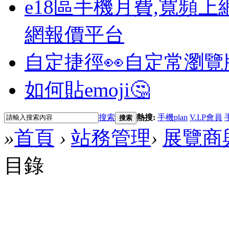
e18區手機月費,寬頻上
網報價平台
自定捷徑👀
自定常瀏覽
如何貼emoji🤔
搜索
熱搜:
手機plan
V.I.P會員
搜索
»
首頁
›
站務管理
›
展覽商
目錄