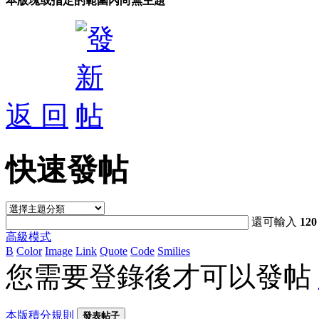
本版塊或指定的範圍內尚無主題
返 回
快速發帖
還可輸入
120
高級模式
B
Color
Image
Link
Quote
Code
Smilies
您需要登錄後才可以發帖
本版積分規則
發表帖子