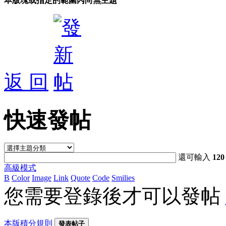
本版塊或指定的範圍內尚無主題
返 回
快速發帖
還可輸入
120
高級模式
B
Color
Image
Link
Quote
Code
Smilies
您需要登錄後才可以發帖
本版積分規則
發表帖子