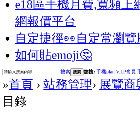
e18區手機月費,寬頻上
網報價平台
自定捷徑👀
自定常瀏覽
如何貼emoji🤔
搜索
熱搜:
手機plan
V.I.P會員
搜索
»
首頁
›
站務管理
›
展覽商
目錄