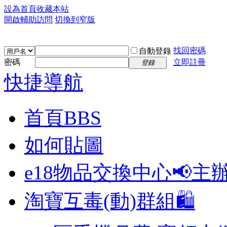
設為首頁
收藏本站
開啟輔助訪問
切換到窄版
找回密碼
自動登錄
密碼
立即註冊
登錄
快捷導航
首頁
BBS
如何貼圖
e18物品交換中心📢
主
淘寶互毒(動)群組🛍️