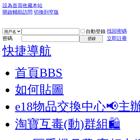
設為首頁
收藏本站
開啟輔助訪問
切換到窄版
找回密碼
自動登錄
密碼
立即註冊
登錄
快捷導航
首頁
BBS
如何貼圖
e18物品交換中心📢
主
淘寶互毒(動)群組🛍️