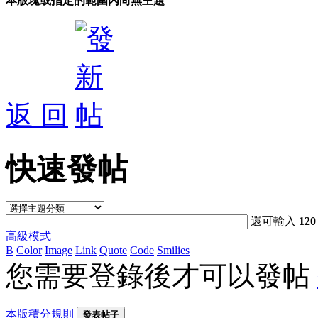
本版塊或指定的範圍內尚無主題
返 回
快速發帖
還可輸入
120
高級模式
B
Color
Image
Link
Quote
Code
Smilies
您需要登錄後才可以發帖
本版積分規則
發表帖子