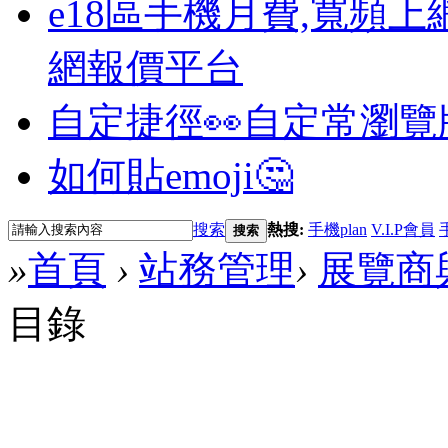
e18區手機月費,寬頻上
網報價平台
自定捷徑👀
自定常瀏覽
如何貼emoji🤔
搜索
熱搜:
手機plan
V.I.P會員
搜索
»
首頁
›
站務管理
›
展覽商
目錄