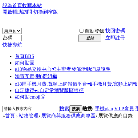
設為首頁
收藏本站
開啟輔助訪問
切換到窄版
找回密碼
自動登錄
密碼
立即註冊
登錄
快捷導航
首頁
BBS
如何貼圖
e18物品交換中心📢
主辦者發佈活動消息說明
淘寶互毒(動)群組🛍️
e18區手機月費,寬頻上網報價平台📲
手機月費,寬頻上網
自定捷徑👀
自定常瀏覽版區捷徑
如何貼emoji🤔
搜索
熱搜:
手機plan
V.I.P會員
搜索
»
首頁
›
站務管理
›
展覽商與服務供應商專區
›
展覽供應商目錄