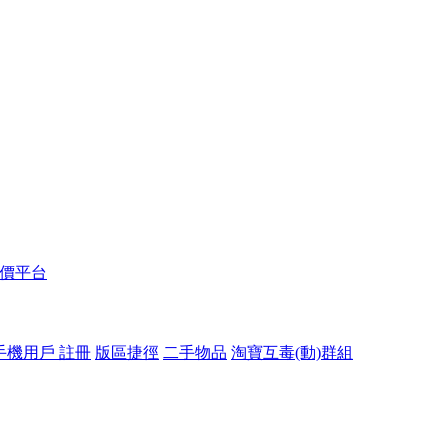
報價平台
手機用戶 註冊
版區捷徑
二手物品
淘寶互毒(動)群組