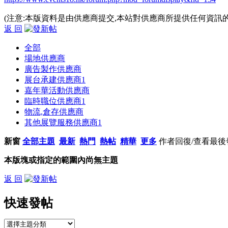
(注意:本版資料是由供應商提交,本站對供應商所提供任何資訊
返 回
全部
場地供應商
廣告製作供應商
展台承建供應商
1
嘉年華活動供應商
臨時職位供應商
1
物流,倉存供應商
其他展覽服務供應商
1
新窗
全部主題
最新
熱門
熱帖
精華
更多
作者
回復/查看
最後
本版塊或指定的範圍內尚無主題
返 回
快速發帖