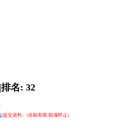
|
排名:
32
。
4U
提交資料。(名額有限,額滿即止)