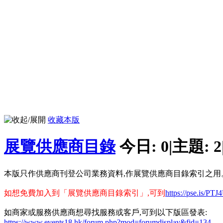
收藏本版
展覽供應商目錄
今日:
0
|
主題:
2
本版只作供應商刊登公司業務資料,作展覽供應商目錄索引之用
如想免費加入到「展覽供應商目錄索引」,可到
https://pse.is/PTJ
如商家或服務供應商想尋找服務或客戶,可到以下版區發表:
https://www.events18.hk/forum.php?mod=forumdisplay&fid=134