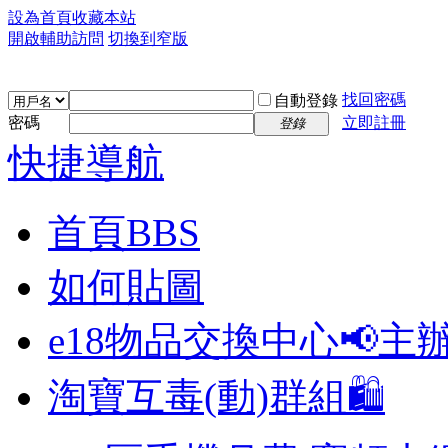
設為首頁
收藏本站
開啟輔助訪問
切換到窄版
找回密碼
自動登錄
密碼
立即註冊
登錄
快捷導航
首頁
BBS
如何貼圖
e18物品交換中心📢
主
淘寶互毒(動)群組🛍️