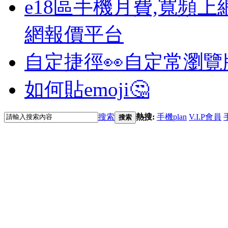
e18區手機月費,寬頻上
網報價平台
自定捷徑👀
自定常瀏覽
如何貼emoji🤔
搜索
熱搜:
手機plan
V.I.P會員
搜索