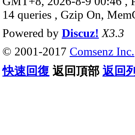
GMT+8, 2026-8-9 00:46
, 
14 queries , Gzip On, Mem
Powered by
Discuz!
X3.3
© 2001-2017
Comsenz Inc.
快速回復
返回頂部
返回