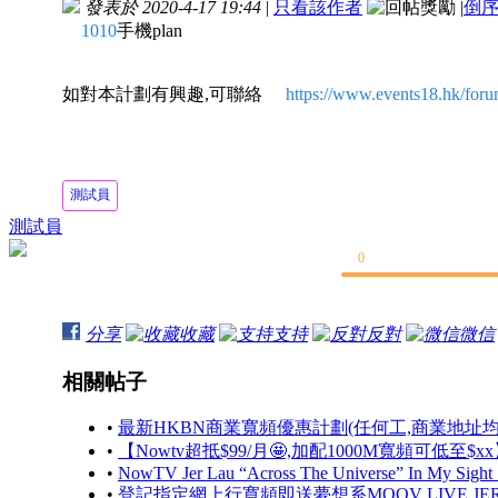
發表於 2020-4-17 19:44
|
只看該作者
|
倒
1010
手機plan
如對本計劃有興趣,可聯絡
https://www.events18.hk/fo
測試員
測試員
0
分享
收藏
支持
反對
微信
相關帖子
•
最新HKBN商業寬頻優惠計劃(任何工,商業地址均
•
【Nowtv超抵$99/月🤩,加配1000M寬頻可低至$xx】
•
NowTV Jer Lau “Across The Universe” In My Sight 
•
登記指定網上行寬頻即送夢想系MOOV LIVE JE