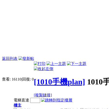
返回列表
查看:
16110
|
回復:
0
[1010手機plan]
1010
[複製鏈接]
電梯直達
樓主