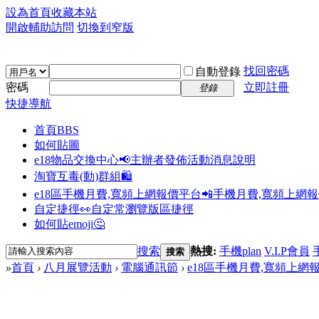
設為首頁
收藏本站
開啟輔助訪問
切換到窄版
找回密碼
自動登錄
密碼
立即註冊
登錄
快捷導航
首頁
BBS
如何貼圖
e18物品交換中心📢
主辦者發佈活動消息說明
淘寶互毒(動)群組🛍️
e18區手機月費,寬頻上網報價平台📲
手機月費,寬頻上網
自定捷徑👀
自定常瀏覽版區捷徑
如何貼emoji🤔
搜索
熱搜:
手機plan
V.I.P會員
搜索
»
首頁
›
八月展覽活動
›
電腦通訊節
›
e18區手機月費,寬頻上網