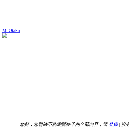
Mr.Otaku
您好，您暫時不能瀏覽帖子的全部內容，請
登錄
| 沒