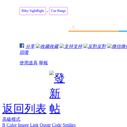
,
Riley SightRight
Cue Range
0
分享
收藏
支持
反對
微
回復
使用道具
舉報
返回列表
高級模式
B
Color
Image
Link
Quote
Code
Smilies