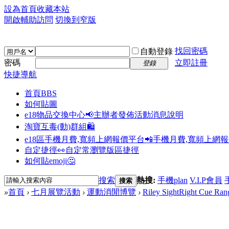
設為首頁
收藏本站
開啟輔助訪問
切換到窄版
找回密碼
自動登錄
密碼
立即註冊
登錄
快捷導航
首頁
BBS
如何貼圖
e18物品交換中心📢
主辦者發佈活動消息說明
淘寶互毒(動)群組🛍️
e18區手機月費,寬頻上網報價平台📲
手機月費,寬頻上網
自定捷徑👀
自定常瀏覽版區捷徑
如何貼emoji🤔
搜索
熱搜:
手機plan
V.I.P會員
搜索
»
首頁
›
七月展覽活動
›
運動消閒博覽
›
Riley SightRight Cue