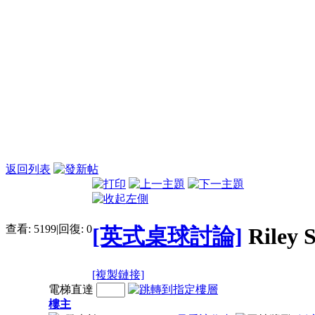
返回列表
查看:
5199
|
回復:
0
[英式桌球討論]
Riley
[複製鏈接]
電梯直達
樓主