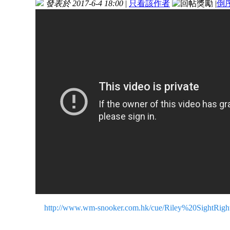
發表於 2017-6-4 18:00
|
只看該作者
|
倒
http://www.wm-snooker.com.hk/cue/Riley%20SightRig