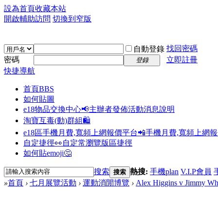
設為首頁
收藏本站
開啟輔助訪問
切換到窄版
找回密碼
自動登錄
密碼
立即註冊
登錄
快捷導航
首頁
BBS
如何貼圖
e18物品交換中心📢
主辦者發佈活動消息說明
淘寶互毒(動)群組🛍️
e18區手機月費,寬頻上網報價平台📲
手機月費,寬頻上網
自定捷徑👀
自定常瀏覽版區捷徑
如何貼emoji🤔
搜索
熱搜:
手機plan
V.I.P會員
搜索
»
首頁
›
七月展覽活動
›
運動消閒博覽
›
Alex Higgins v Jimmy Whi