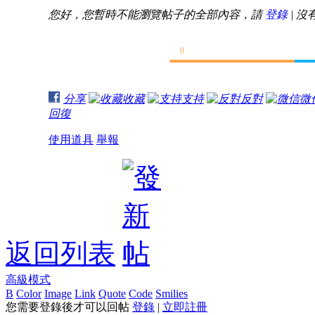
您好，您暫時不能瀏覽帖子的全部內容，請
登錄
| 沒
0
分享
收藏
支持
反對
微
回復
使用道具
舉報
返回列表
高級模式
B
Color
Image
Link
Quote
Code
Smilies
您需要登錄後才可以回帖
登錄
|
立即註冊