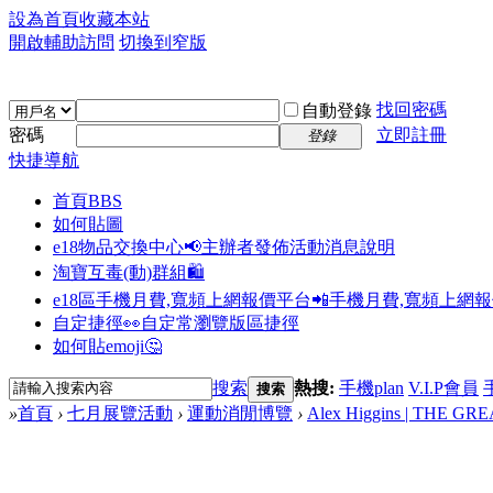
設為首頁
收藏本站
開啟輔助訪問
切換到窄版
找回密碼
自動登錄
密碼
立即註冊
登錄
快捷導航
首頁
BBS
如何貼圖
e18物品交換中心📢
主辦者發佈活動消息說明
淘寶互毒(動)群組🛍️
e18區手機月費,寬頻上網報價平台📲
手機月費,寬頻上網
自定捷徑👀
自定常瀏覽版區捷徑
如何貼emoji🤔
搜索
熱搜:
手機plan
V.I.P會員
搜索
»
首頁
›
七月展覽活動
›
運動消閒博覽
›
Alex Higgins | THE G