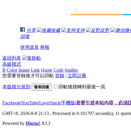
0
分享
收藏
支持
反對
微
回復
使用道具
舉報
返回列表
高級模式
B
Color
Image
Link
Quote
Code
Smilies
您需要登錄後才可以回帖
登錄
|
立即註冊
本版積分規則
回帖後跳轉到最後一頁
發表回復
Facebook
|
YouTube
|
LayerStack
|
手機版
|
若要引述本站內容，必須註
GMT+8, 2026-8-8 21:13
, Processed in 0.101707 second(s), 11 que
Powered by
Discuz!
X3.3