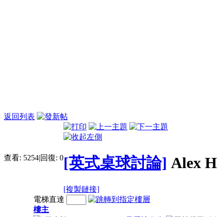
返回列表
查看:
5254
|
回復:
0
[英式桌球討論]
Alex 
[複製鏈接]
電梯直達
樓主