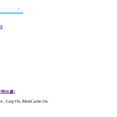
0
信
明出處!
ries , Gzip On, MemCache On.