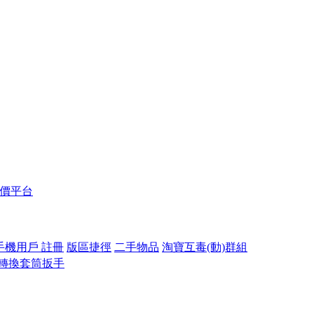
報價平台
手機用戶 註冊
版區捷徑
二手物品
淘寶互毒(動)群組
轉換套筒扳手