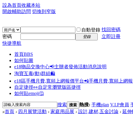
設為首頁
收藏本站
開啟輔助訪問
切換到窄版
找回密碼
自動登錄
密碼
立即註冊
登錄
快捷導航
首頁
BBS
如何貼圖
e18物品交換中心📢
主辦者發佈活動消息說明
淘寶互毒(動)群組🛍️
e18區手機月費,寬頻上網報價平台📲
手機月費,寬頻上網
自定捷徑👀
自定常瀏覽版區捷徑
如何貼emoji🤔
搜索
熱搜:
手機plan
V.I.P會員
搜索
»
首頁
›
四月展覽活動
›
家庭用品展
›
設計,建材,五金討論
›
延伸