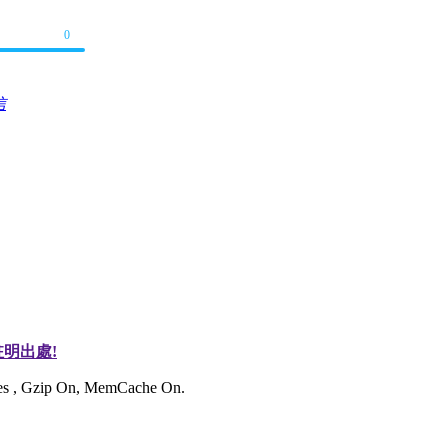
0
信
明出處!
ries , Gzip On, MemCache On.