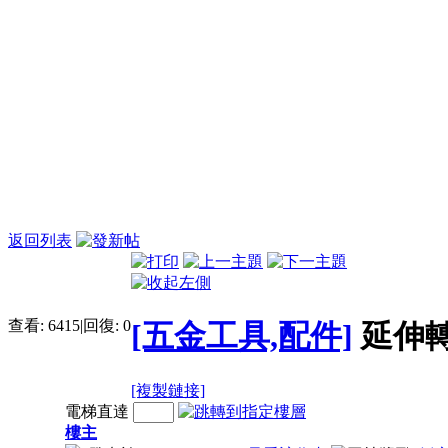
返回列表
查看:
6415
|
回復:
0
[五金工具,配件]
延伸
[複製鏈接]
電梯直達
樓主