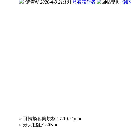
發表於 2020-4-3 21:10
|
只看該作者
|
倒
✅可轉換套筒規格:17-19-21mm
✅最大扭距:180Nm