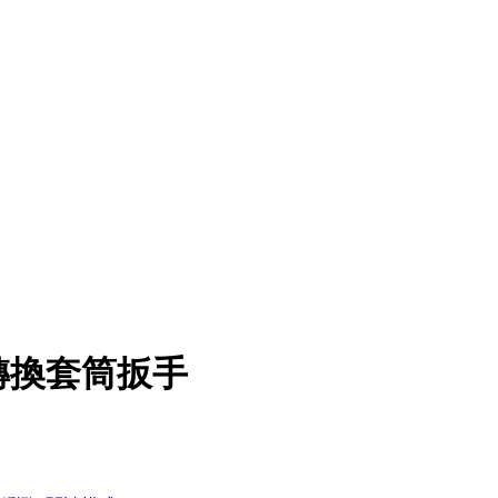
轉換套筒扳手