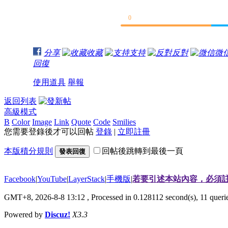
0
分享
收藏
支持
反對
微
回復
使用道具
舉報
返回列表
高級模式
B
Color
Image
Link
Quote
Code
Smilies
您需要登錄後才可以回帖
登錄
|
立即註冊
本版積分規則
回帖後跳轉到最後一頁
發表回復
Facebook
|
YouTube
|
LayerStack
|
手機版
|
若要引述本站內容，必須註
GMT+8, 2026-8-8 13:12
, Processed in 0.128112 second(s), 11 que
Powered by
Discuz!
X3.3