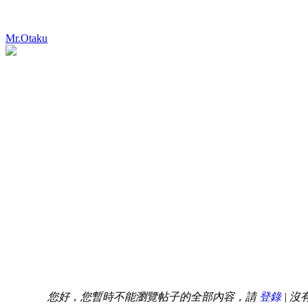
Mr.Otaku
您好，您暫時不能瀏覽帖子的全部內容，請
登錄
| 沒