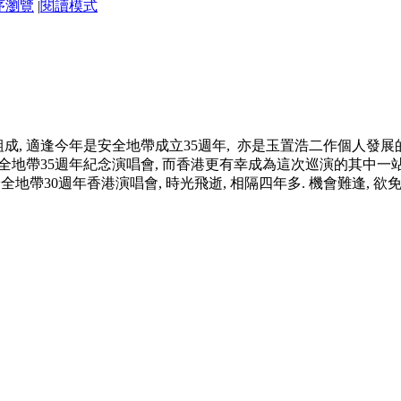
序瀏覽
|
閱讀模式
 適逢今年是安全地帶成立35週年, 亦是玉置浩二作個人發展的30週年
全地帶35週年紀念演唱會, 而香港更有幸成為這次巡演的其中一站
全地帶30週年香港演唱會, 時光飛逝, 相隔四年多. 機會難逢,