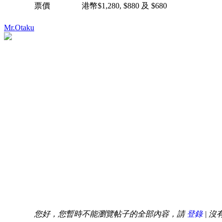
票價 港幣$1,280, $880 及 $680
Mr.Otaku
您好，您暫時不能瀏覽帖子的全部內容，請
登錄
| 沒