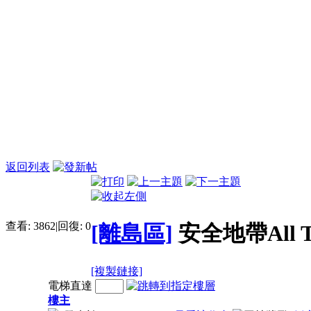
返回列表
查看:
3862
|
回復:
0
[離島區]
安全地帶All 
[複製鏈接]
電梯直達
樓主