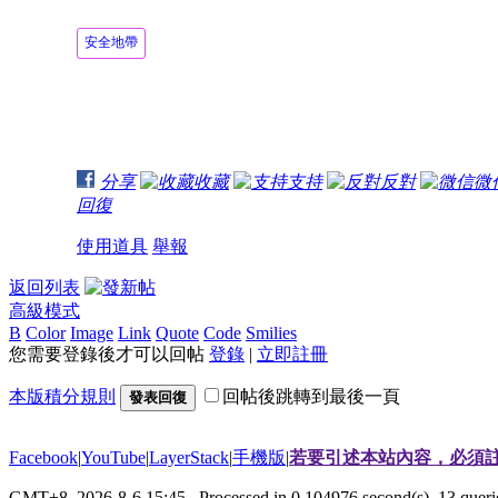
安全地帶
分享
收藏
支持
反對
微
回復
使用道具
舉報
返回列表
高級模式
B
Color
Image
Link
Quote
Code
Smilies
您需要登錄後才可以回帖
登錄
|
立即註冊
本版積分規則
回帖後跳轉到最後一頁
發表回復
Facebook
|
YouTube
|
LayerStack
|
手機版
|
若要引述本站內容，必須註
GMT+8, 2026-8-6 15:45
, Processed in 0.104976 second(s), 13 que