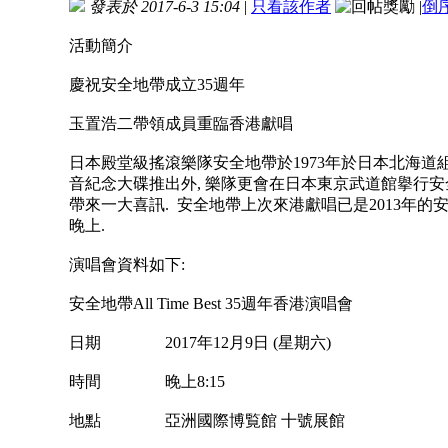
發表於 2017-6-3 15:04
|
只看該作者
|
倒
活動簡介
慶祝安全地帶成立35週年
玉置浩二帶領成員重臨香港獻唱
日本殿堂級搖滾樂隊安全地帶於1973年於日本北海道組成,
音紀念大碟推出外, 樂隊更會在日本東京武道館擧行安
帶來一大喜訊. 安全地帶上次來港獻唱已是2013年的安
晚上.
演唱會資料如下:
安全地帶All Time Best 35週年香港演唱會
日期 2017年12月9日 (星期六)
時間 晚上8:15
地點 亞洲國際博覧館 十號展館