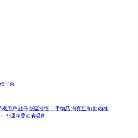
報價平台
手機用戶 註冊
版區捷徑
二手物品
淘寶互毒(動)群組
Best 35週年香港演唱會