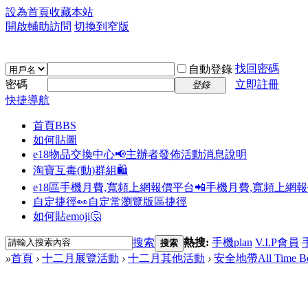
設為首頁
收藏本站
開啟輔助訪問
切換到窄版
找回密碼
自動登錄
密碼
立即註冊
登錄
快捷導航
首頁
BBS
如何貼圖
e18物品交換中心📢
主辦者發佈活動消息說明
淘寶互毒(動)群組🛍️
e18區手機月費,寬頻上網報價平台📲
手機月費,寬頻上網
自定捷徑👀
自定常瀏覽版區捷徑
如何貼emoji🤔
搜索
熱搜:
手機plan
V.I.P會員
搜索
»
首頁
›
十二月展覽活動
›
十二月其他活動
›
安全地帶All Time 