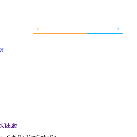
0
0
信
明出處!
ries , Gzip On, MemCache On.