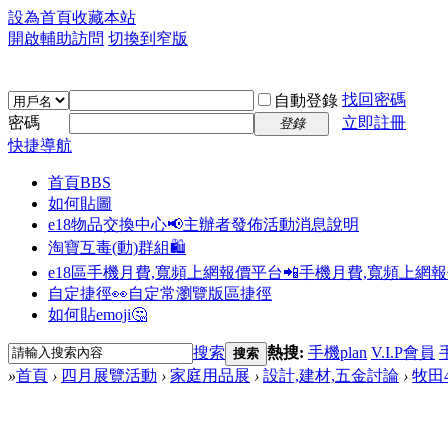
設為首頁
收藏本站
開啟輔助訪問
切換到窄版
找回密碼
自動登錄
密碼
立即註冊
登錄
快捷導航
首頁
BBS
如何貼圖
e18物品交換中心📢
主辦者發佈活動消息說明
淘寶互毒(動)群組🛍️
e18區手機月費,寬頻上網報價平台📲
手機月費,寬頻上網
自定捷徑👀
自定常瀏覽版區捷徑
如何貼emoji🤔
搜索
熱搜:
手機plan
V.I.P會員
搜索
»
首頁
›
四月展覽活動
›
家庭用品展
›
設計,建材,五金討論
›
牧田4