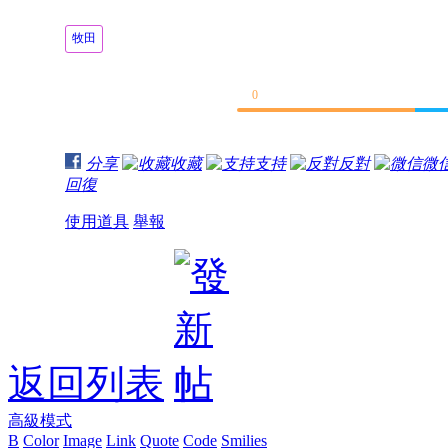
牧田
0
分享
收藏
支持
反對
微
回復
使用道具
舉報
返回列表
高級模式
B
Color
Image
Link
Quote
Code
Smilies