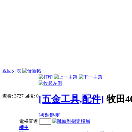
返回列表
查看:
3727
|
回復:
0
[五金工具,配件]
牧田40
[複製鏈接]
電梯直達
樓主