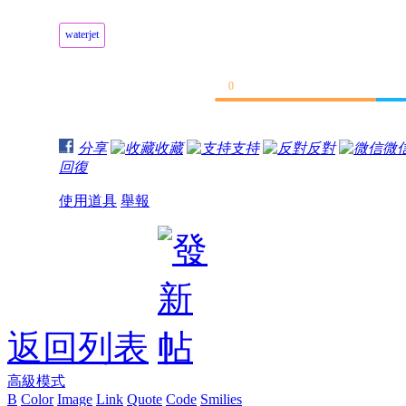
waterjet
0
分享
收藏
支持
反對
微
回復
使用道具
舉報
返回列表
高級模式
B
Color
Image
Link
Quote
Code
Smilies