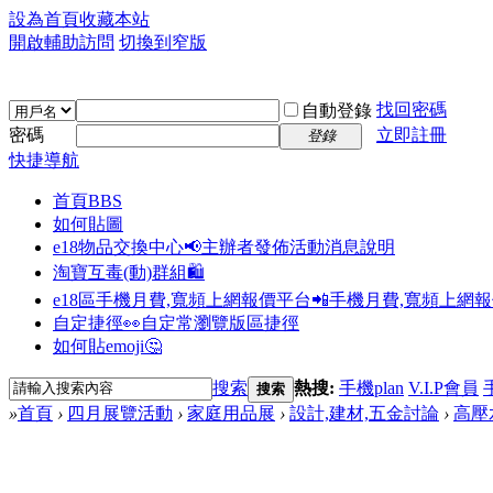
設為首頁
收藏本站
開啟輔助訪問
切換到窄版
找回密碼
自動登錄
密碼
立即註冊
登錄
快捷導航
首頁
BBS
如何貼圖
e18物品交換中心📢
主辦者發佈活動消息說明
淘寶互毒(動)群組🛍️
e18區手機月費,寬頻上網報價平台📲
手機月費,寬頻上網
自定捷徑👀
自定常瀏覽版區捷徑
如何貼emoji🤔
搜索
熱搜:
手機plan
V.I.P會員
搜索
»
首頁
›
四月展覽活動
›
家庭用品展
›
設計,建材,五金討論
›
高壓