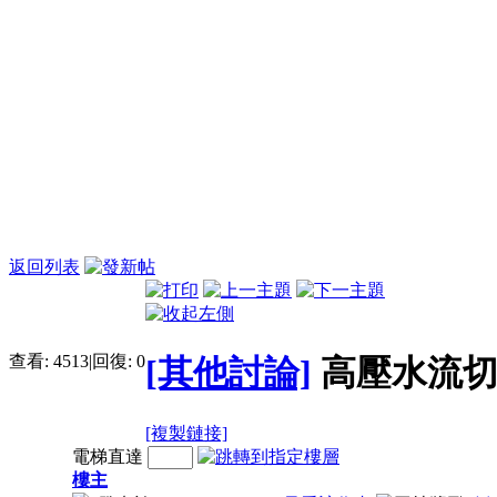
返回列表
查看:
4513
|
回復:
0
[其他討論]
高壓水流
[複製鏈接]
電梯直達
樓主