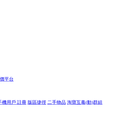
報價平台
手機用戶 註冊
版區捷徑
二手物品
淘寶互毒(動)群組