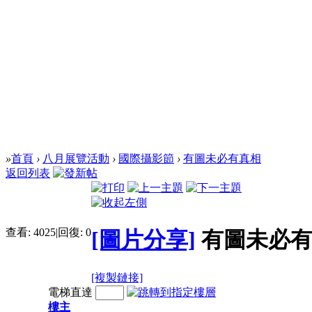
»
首頁
›
八月展覽活動
›
國際攝影節
›
有圖未必有真相
返回列表
查看:
4025
|
回復:
0
[圖片分享]
有圖未必
[複製鏈接]
電梯直達
樓主