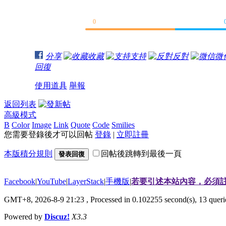
0
分享
收藏
支持
反對
微
回復
使用道具
舉報
返回列表
高級模式
B
Color
Image
Link
Quote
Code
Smilies
您需要登錄後才可以回帖
登錄
|
立即註冊
本版積分規則
回帖後跳轉到最後一頁
發表回復
Facebook
|
YouTube
|
LayerStack
|
手機版
|
若要引述本站內容，必須註
GMT+8, 2026-8-9 21:23
, Processed in 0.102255 second(s), 13 que
Powered by
Discuz!
X3.3