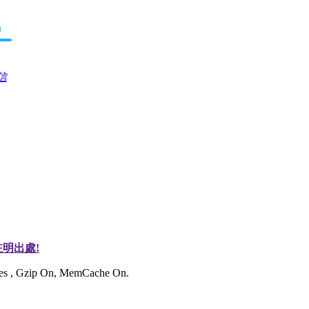
0
信
明出處!
ries , Gzip On, MemCache On.