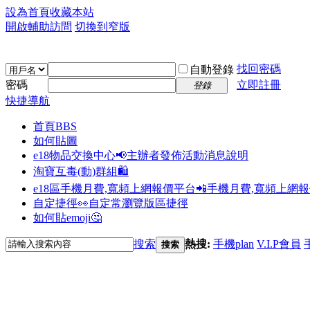
設為首頁
收藏本站
開啟輔助訪問
切換到窄版
找回密碼
自動登錄
密碼
立即註冊
登錄
快捷導航
首頁
BBS
如何貼圖
e18物品交換中心📢
主辦者發佈活動消息說明
淘寶互毒(動)群組🛍️
e18區手機月費,寬頻上網報價平台📲
手機月費,寬頻上網
自定捷徑👀
自定常瀏覽版區捷徑
如何貼emoji🤔
搜索
熱搜:
手機plan
V.I.P會員
搜索