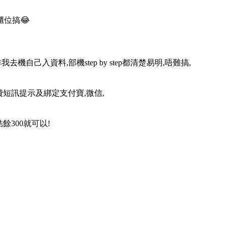
位搞😂
己入資料,部機step by step都清楚易明,唔難搞,
費短訊提示及綁定支付寶,微信,
餘300就可以!