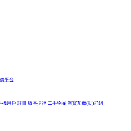
報價平台
手機用戶 註冊
版區捷徑
二手物品
淘寶互毒(動)群組