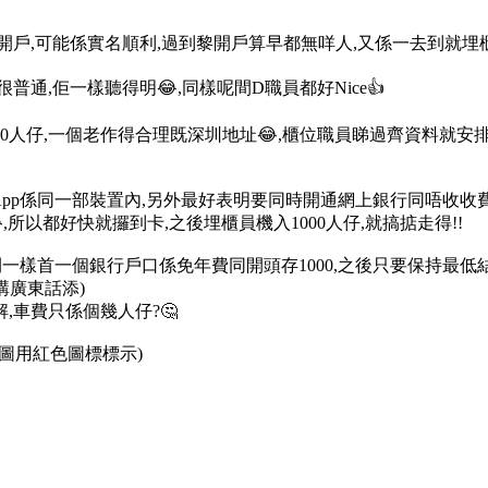
戶,可能係實名順利,過到黎開戶算早都無咩人,又係一去到就埋櫃
通,佢一樣聽得明😂,同樣呢間D職員都好Nice👍
人仔,一個老作得合理既深圳地址😂,櫃位職員睇過齊資料就安排我去機自
 App係同一部裝置內,另外最好表明要同時開通網上銀行同唔收收
所以都好快就攞到卡,之後埋櫃員機入1000人仔,就搞掂走得!!
一樣首一個銀行戶口係免年費同開頭存1000,之後只要保持最低結
講廣東話添)
點解,車費只係個幾人仔?🤔
圖用紅色圖標標示)