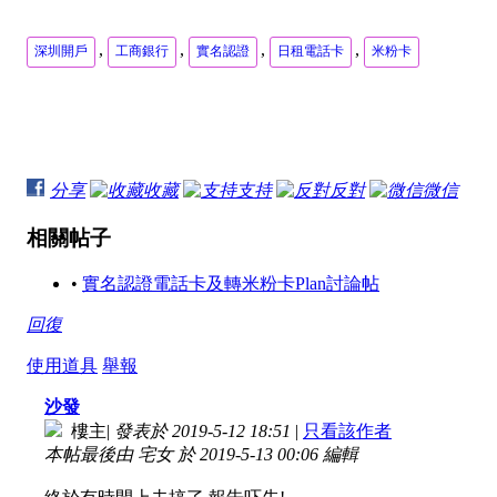
日後點為銀行戶口充值?
經銀行或找換店匯款,
,
,
,
,
深圳開戶
工商銀行
實名認證
日租電話卡
米粉卡
自己帶錢上去ATM入,
朋友發紅包俾你,
經WeChat Pay或TNG跨境匯款等...(歡迎其他巴絲打提供其他
交通既話,可以參考巴打呢篇,預先準備定唔使排隊買飛
https://www.events18.hk/forum.php?mod=viewthread&tid=584
另外好似裝雲閃付App同用雲閃付實體卡都可以直接入閘(我
分享
收藏
支持
反對
微信
WeChat Pay都好似話得
相關帖子
歡迎其他有經驗既巴絲打,分享心得
•
實名認證電話卡及轉米粉卡Plan討論帖
回復
使用道具
舉報
沙發
樓主
|
發表於 2019-5-12 18:51
|
只看該作者
本帖最後由 宅女 於 2019-5-13 00:06 編輯