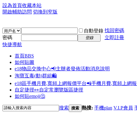
設為首頁
收藏本站
開啟輔助訪問
切換到窄版
找回密碼
自動登錄
密碼
立即註冊
登錄
快捷導航
首頁
BBS
如何貼圖
e18物品交換中心📢
主辦者發佈活動消息說明
淘寶互毒(動)群組🛍️
e18區手機月費,寬頻上網報價平台📲
手機月費,寬頻上網
自定捷徑👀
自定常瀏覽版區捷徑
如何貼emoji🤔
搜索
熱搜:
手機plan
V.I.P會員
搜索