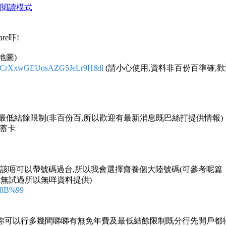
閱讀模式
e吓!
地圖)
oQmCrXxwGEUosAZG5JeLr9H&ll
(請小心使用,資料非百份百準確,
及最低結餘限制(非百份百,所以歡迎有最新消息既巴絲打提供情報)
儲蓄卡
應該唔可以帶號碼過台,所以我會選擇齋養個大陸號碼(可參考呢篇
我無試過所以無咩資料提供)
%8B%99
當然你可以行多幾間睇睇有無免年費及最低結餘限制既分行先開戶都得