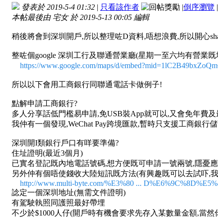
發表於 2019-5-4 01:32
|
只看該作者
|
倒序瀏覽
|
本帖最後由 宅女 於 2019-5-13 00:05 編輯
稍後將會到深圳開戶,所以整理咗D資料,唔想浪費,所以開心shar
整咗個google 深圳工行及聯通營業廳(星期一至六均有營業既
https://www.google.com/maps/d/embed?mid=1lC2B49bxZ
所以以下會用工商銀行同聯通電話卡做例子!
點解申請工商銀行?
多人分享話低門檻易申請,免USB裝App就可以,又會免年費
我仲有一個發現,WeChat Pay跨境匯款,暫時只支援工商銀行
深圳開I類銀行戶口有咩要準備?
住址證明(最近3個月)
已實名登記既內地電話號碼,想方便既可申請一號兩號,隱憂
另外仲有個唔使錢收大陸短訊既方法(有興趣既可以去試吓,
http://www.multi-byte.com/%E3%80 ... D%E6%9C%8D%E5
諗定一個深圳地址(無需文件證明)
有駕駛執照同護照最好帶埋
不少於$1000人仔(開戶時有機會要求先存入某數量金額,