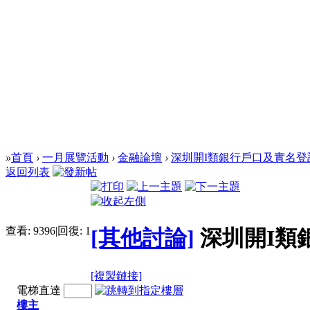
»
首頁
›
一月展覽活動
›
金融論壇
›
深圳開I類銀行戶口及實名登記
返回列表
查看:
9396
|
回復:
1
[其他討論]
深圳開I類
[複製鏈接]
電梯直達
樓主