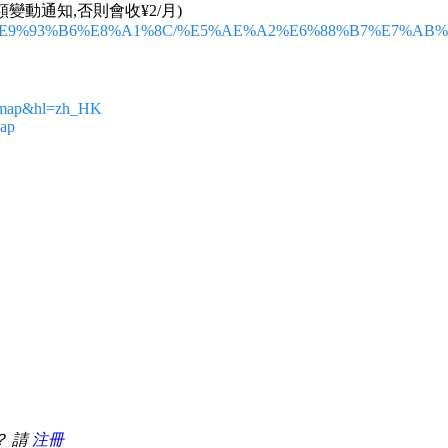
變動通知,否則會收¥2/月)
D%90%E9%93%B6%E8%A1%8C/%E5%AE%A2%E6%88%B7%E7%AB%
minimap&hl=zh_HK
Map
%e9%87%91%e8%9e%8d/%e9%93%b6%e8%a1%8c%e5%8d%a1/%e6%
及要免年費及最低結餘限制及開通網上銀行,職員應該知點幫你搞)
？ 請
注冊