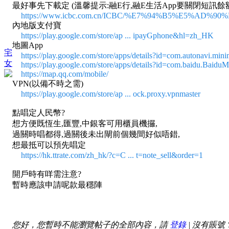
最好事先下載定 (溫馨提示:融E行,融E生活App要關閉短訊餘額
https://www.icbc.com.cn/ICBC/%E7%94%B5%E5%A
內地版支付寶
https://play.google.com/store/ap ... ipayGphone&hl=zh_HK
地圖App
宅
https://play.google.com/store/apps/details?id=com.autonavi.
女
https://play.google.com/store/apps/details?id=com.baidu.Baidu
https://map.qq.com/mobile/
VPN(以備不時之需)
https://play.google.com/store/ap ... ock.proxy.vpnmaster
點唱定人民幣?
想方便既恆生,匯豐,中銀客可用櫃員機攞,
過關時唱都得,過關後未出閘前個幾間好似唔錯,
想最抵可以預先唱定
https://hk.ttrate.com/zh_hk/?c=C ... t=note_sell&order=1
開戶時有咩需注意?
暫時應該申請呢款最穩陣
https://www.icbc.com.cn/icbc/%e4%b8%aa%e4%ba%ba
開戶時最好事先表明要求(如:目的是綁定支付寶及微信支付
您好，您暫時不能瀏覽帖子的全部內容，請
登錄
| 沒有賬號