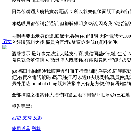
終於有時間上去搞了,報告吓先!
因為係聯通大廈搞實名電話卡,所以就去佢後面既工商銀行開
雖然職員都係講普通話,但都聽得明廣東話,因為我D港普話很普
去到需要出示身份證,回鄉卡,香港住址證明,大陸電話卡,1000
宅女
入好曬資料之後,職員會再埋o黎幫你影低D資料文件!
溫馨提示:最好事先裝定大陸支付寶,微信同融e行,融e生活
職員就會幫你搞,可能無咩人既關係,有兩職員同時招呼我😂,
p.s 福田出關個時我順便過對面工行問問開戶要求,同我呢間
(已有實名電話號碼o既巴絲打,可以近D去呢間搞,職員仲識
另外用咗mr.robot ching既方法搭車真係超方便,仲有唔知
全部搞掂之後我仲大把時間過去地下街醫吓肚添😋(已在地
報告完畢!
回復
支持
反對
使用道具
舉報