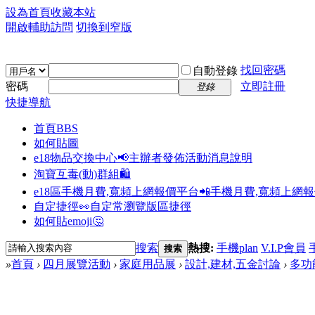
設為首頁
收藏本站
開啟輔助訪問
切換到窄版
找回密碼
自動登錄
密碼
立即註冊
登錄
快捷導航
首頁
BBS
如何貼圖
e18物品交換中心📢
主辦者發佈活動消息說明
淘寶互毒(動)群組🛍️
e18區手機月費,寬頻上網報價平台📲
手機月費,寬頻上網
自定捷徑👀
自定常瀏覽版區捷徑
如何貼emoji🤔
搜索
熱搜:
手機plan
V.I.P會員
搜索
»
首頁
›
四月展覽活動
›
家庭用品展
›
設計,建材,五金討論
›
多功