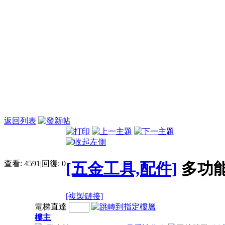
返回列表
查看:
4591
|
回復:
0
[五金工具,配件]
多功
[複製鏈接]
電梯直達
樓主