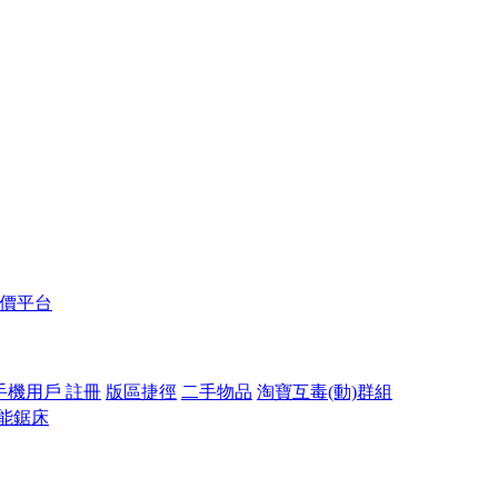
報價平台
手機用戶 註冊
版區捷徑
二手物品
淘寶互毒(動)群組
能鋸床