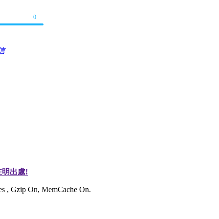
0
信
明出處!
ries , Gzip On, MemCache On.