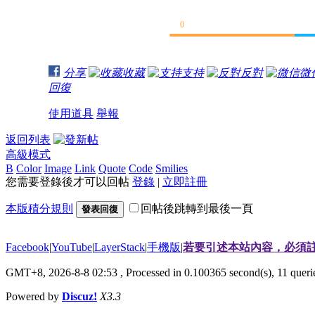
0
分享
收藏
支持
反對
微
回復
使用道具
舉報
返回列表
高級模式
B
Color
Image
Link
Quote
Code
Smilies
您需要登錄後才可以回帖
登錄
|
立即註冊
本版積分規則
回帖後跳轉到最後一頁
發表回復
Facebook
|
YouTube
|
LayerStack
|
手機版
|
若要引述本站內容，必須註
GMT+8, 2026-8-8 02:53
, Processed in 0.100365 second(s), 11 que
Powered by
Discuz!
X3.3