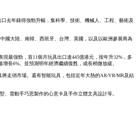
具出口去年錄得強勁升幅，集科學、技術、機械人、工程、藝術及
包括中國大陸、南韓、西班牙、台灣、英國，以及以歐洲參展商為
現最強勁，首11個月玩具出口達445億港元，按年升32%，多
值增長6%。並預測明年經濟繼續復甦，成長稍微放緩。
將走俏市場。還有智能玩具，包括近年大熱的AR/VR/MR及結
模型、需動手巧思製作的心意卡及手作立體文具設計等。