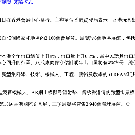
序瀏覽
|
閱讀模式
觀
至11日在香港會展中心舉行。主辦單位香港貿發局表示，香港玩
自45個國家和地區的2,100個參展商。展覽設6個地區展館，
本港全年出口總值上升8%，出口量上升6.2%，當中以玩具出口表
心回升的行業。八成廠商保守估計明年出口量將有4%增長，總
，新型集科學、技術、機械人、工程、藝術及教學的STREAM玩具
小型競賽機械人、AR網上模擬弓箭射擊、傳承香港情的微型街景
18屆香港國際文具展，三項展覽將雲集2,940個環球展商。◇