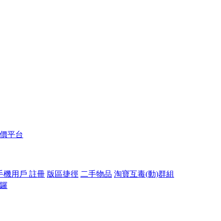
報價平台
手機用戶 註冊
版區捷徑
二手物品
淘寶互毒(動)群組
開鑼