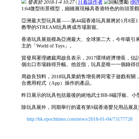
發表於 2018-1-4 10:27
|
只看該作者
|
倒
1:64微型街景模型，細緻展現極具香港特色的街頭景
亞洲最大型玩具展——第44屆香港玩具展將於1月8
教學的STREAM玩具將成市場新寵。
香港玩具展規模為亞洲最大、全球第二大，今年吸引來
主的「World of Toys」。
貿發局署理總裁周啟良表示，2017環球經濟增長，估計
個出口市場錄得升幅。他並指，玩具是唯一一個錄得信
周啟良預料，2018玩具業銷售增長將同電子遊戲有關
合應用程式（App）操作的產品。
昨日展示的玩具包括最後的絕地武士BB-8磁浮板、
除玩具展外，同期舉行的還有第9屆香港嬰兒用品展及第
http://hk.epochtimes.com/news/2018-01-04/73177728