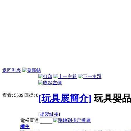
返回列表
查看:
5509
|
回復:
0
[玩具展簡介]
玩具嬰品
[複製鏈接]
電梯直達
樓主