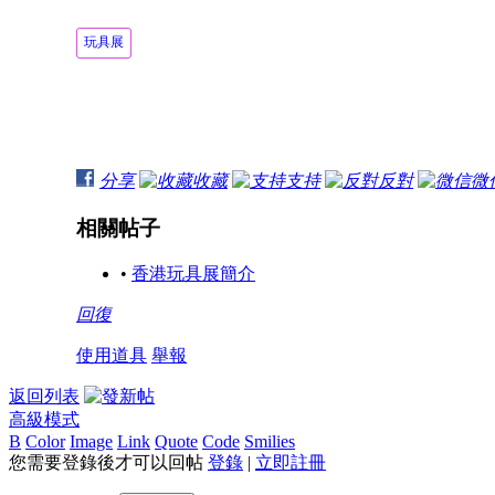
玩具展
分享
收藏
支持
反對
微
相關帖子
•
香港玩具展簡介
回復
使用道具
舉報
返回列表
高級模式
B
Color
Image
Link
Quote
Code
Smilies
您需要登錄後才可以回帖
登錄
|
立即註冊