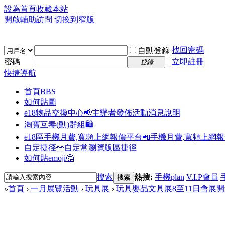
設為首頁
收藏本站
開啟輔助訪問
切換到窄版
找回密碼
自動登錄
密碼
立即註冊
登錄
快捷導航
首頁
BBS
如何貼圖
e18物品交換中心📢
主辦者發佈活動消息說明
淘寶互毒(動)群組🛍️
e18區手機月費,寬頻上網報價平台📲
手機月費,寬頻上網
自定捷徑👀
自定常瀏覽版區捷徑
如何貼emoji🤔
搜索
熱搜:
手機plan
V.I.P會員
搜索
»
首頁
›
一月展覽活動
›
玩具展
›
玩具嬰品文具展8至11日會展