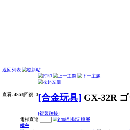
返回列表
查看:
4863
|
回復:
0
[合金玩具]
GX-32R
[複製鏈接]
電梯直達
樓主