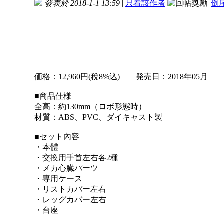
發表於 2018-1-1 13:59
|
只看該作者
|
倒
価格：12,960円(稅8%込) 発売日：2018年05月
■商品仕様
全高：約130mm（ロボ形態時）
材質：ABS、PVC、ダイキャスト製
■セット內容
・本體
・交換用手首左右各2種
・メカ心臓パーツ
・専用ケース
・リストカバー左右
・レッグカバー左右
・台座