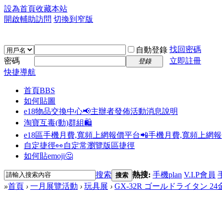
設為首頁
收藏本站
開啟輔助訪問
切換到窄版
找回密碼
自動登錄
密碼
立即註冊
登錄
快捷導航
首頁
BBS
如何貼圖
e18物品交換中心📢
主辦者發佈活動消息說明
淘寶互毒(動)群組🛍️
e18區手機月費,寬頻上網報價平台📲
手機月費,寬頻上網
自定捷徑👀
自定常瀏覽版區捷徑
如何貼emoji🤔
搜索
熱搜:
手機plan
V.I.P會員
搜索
»
首頁
›
一月展覽活動
›
玩具展
›
GX-32R ゴールドライタン 24