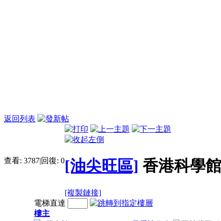
返回列表
查看:
3787
|
回復:
0
[油尖旺區]
香港科學
[複製鏈接]
電梯直達
樓主