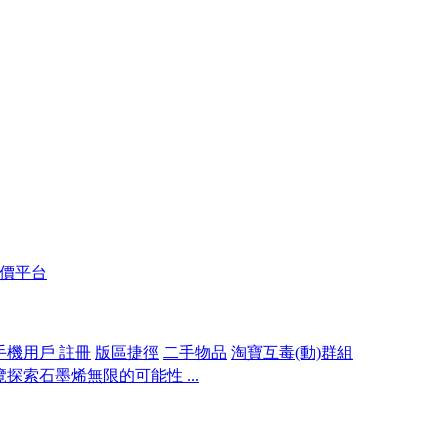
報價平台
手機用戶 註冊
版區捷徑
二手物品
淘寶互毒(動)群組
探索石墨烯無限的可能性 ...