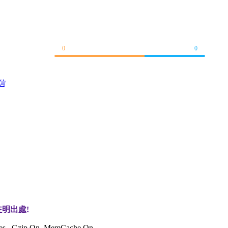
0
0
信
明出處!
ries , Gzip On, MemCache On.