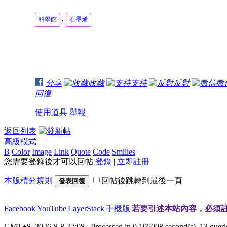
,
科學館
石墨烯
分享
收藏
支持
反對
微
回復
使用道具
舉報
返回列表
高級模式
B
Color
Image
Link
Quote
Code
Smilies
您需要登錄後才可以回帖
登錄
|
立即註冊
本版積分規則
回帖後跳轉到最後一頁
發表回復
Facebook
|
YouTube
|
LayerStack
|
手機版
|
若要引述本站內容，必須註
GMT+8, 2026-8-8 22:08
, Processed in 0.105008 second(s), 13 que