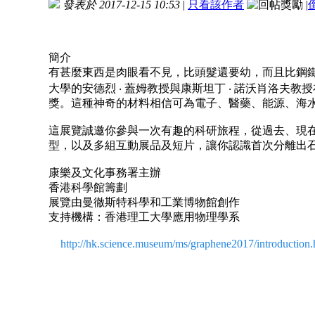
發表於 2017-12-15 10:53
|
只看該作者
|
簡介
有甚麼東西是肉眼看不見，比頭髮還要幼，而且比鋼鐵
大學的安德烈 ‧ 蓋姆教授與康斯坦丁 ‧ 諾沃肖洛
獎。這種神奇的材料相信可為電子、醫藥、能源、海
這展覽誠邀你參與一次有趣的科研旅程，從過去、現在
型，以及多組互動展品及短片，讓你認識首次分離出
康樂及文化事務署主辦
香港科學館籌劃
展覽由曼徹斯特科學和工業博物館創作
支持機構：香港理工大學應用物理學系
http://hk.science.museum/ms/graphene2017/introduction.