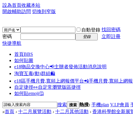
設為首頁
收藏本站
開啟輔助訪問
切換到窄版
找回密碼
自動登錄
密碼
立即註冊
登錄
快捷導航
首頁
BBS
如何貼圖
e18物品交換中心📢
主辦者發佈活動消息說明
淘寶互毒(動)群組🛍️
e18區手機月費,寬頻上網報價平台📲
手機月費,寬頻上網
自定捷徑👀
自定常瀏覽版區捷徑
如何貼emoji🤔
搜索
熱搜:
手機plan
V.I.P會員
搜索
»
首頁
›
十二月展覽活動
›
十二月其他活動
›
香港科學館全新展覽