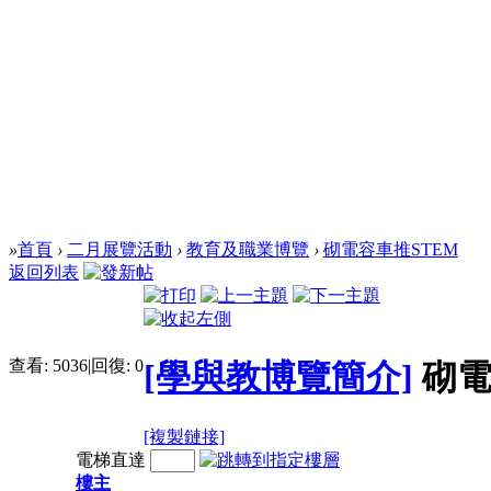
»
首頁
›
二月展覽活動
›
教育及職業博覽
›
砌電容車推STEM
返回列表
查看:
5036
|
回復:
0
[學與教博覽簡介]
砌電
[複製鏈接]
電梯直達
樓主