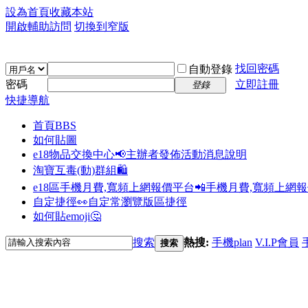
設為首頁
收藏本站
開啟輔助訪問
切換到窄版
找回密碼
自動登錄
密碼
立即註冊
登錄
快捷導航
首頁
BBS
如何貼圖
e18物品交換中心📢
主辦者發佈活動消息說明
淘寶互毒(動)群組🛍️
e18區手機月費,寬頻上網報價平台📲
手機月費,寬頻上網
自定捷徑👀
自定常瀏覽版區捷徑
如何貼emoji🤔
搜索
熱搜:
手機plan
V.I.P會員
搜索