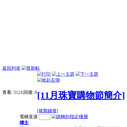
返回列表
查看:
5121
|
回復:
0
[11月珠寶購物節簡介]
[複製鏈接]
電梯直達
樓主