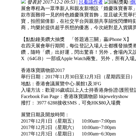
發表於 2017-12-2 09:53
|
只看該作者
|
倒
展會專程為一眾準新人和親友新增設「婚慶珠寶薈萃」
款市面難得一見的特色婚慶珠寶首飾，並且破天荒舉
寶，拍照留倩影，在社交平台與親朋共享囍悅閃爍時
商，均樂於提供超乎所想的優惠，今次絕對是入貨購
【點點鐘美鑽大抽獎 「答題過三關」贏iPhone X】
在四天展會舉行期間，每位登記入場人士都獲發抽獎券
鑽，隨時「鑽」出好運，閃出驚喜！另外，會場內又設有
X（64GB）一部或Apple Watch兩隻。另外，
香港珠寶購物節2017
舉行日期：2017年11月30日至12月3日（星期四至日）
地點：香港會議展覽中心‧展館1及3FG
入場方法：歡迎16歲或以上人士持香港身份證/護照登
Facebook Fan Page：香港珠寶購物節 hkjewelryshow
撥打： 3977 6288接收SMS，可免HK$80入場費
展覽日期及開放時間：
2017年12月1日（星期五） 10:00am~7:00pm
2017年12月2日（星期六） 10:00am~7:00pm
2017年12月3日（星期日） 10:00am~6:30pm