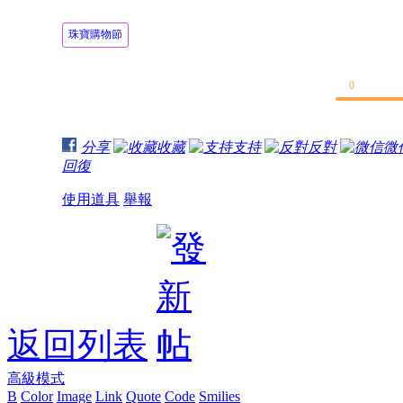
珠寶購物節
0
分享
收藏
支持
反對
微
回復
使用道具
舉報
返回列表
高級模式
B
Color
Image
Link
Quote
Code
Smilies