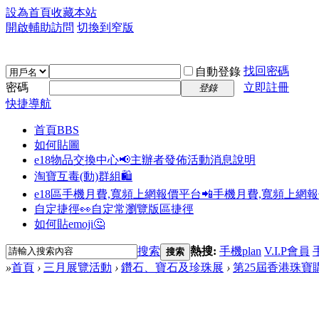
設為首頁
收藏本站
開啟輔助訪問
切換到窄版
找回密碼
自動登錄
密碼
立即註冊
登錄
快捷導航
首頁
BBS
如何貼圖
e18物品交換中心📢
主辦者發佈活動消息說明
淘寶互毒(動)群組🛍️
e18區手機月費,寬頻上網報價平台📲
手機月費,寬頻上網
自定捷徑👀
自定常瀏覽版區捷徑
如何貼emoji🤔
搜索
熱搜:
手機plan
V.I.P會員
搜索
»
首頁
›
三月展覽活動
›
鑽石、寶石及珍珠展
›
第25屆香港珠寶