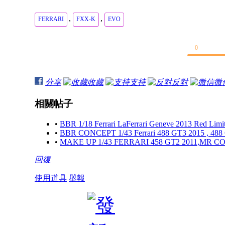
,
,
FERRARI
FXX-K
EVO
0
分享
收藏
支持
反對
微
相關帖子
•
BBR 1/18 Ferrari LaFerrari Geneve 2013 Red Limi
•
BBR CONCEPT 1/43 Ferrari 488 GT3 2015 , 488 C
•
MAKE UP 1/43 FERRARI 458 GT2 2011,MR COLLE
回復
使用道具
舉報