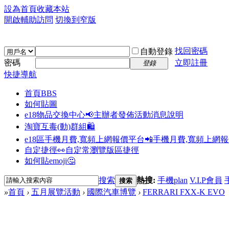
設為首頁
收藏本站
開啟輔助訪問
切換到窄版
找回密碼
自動登錄
密碼
立即註冊
登錄
快捷導航
首頁
BBS
如何貼圖
e18物品交換中心📢
主辦者發佈活動消息說明
淘寶互毒(動)群組🛍️
e18區手機月費,寬頻上網報價平台📲
手機月費,寬頻上網
自定捷徑👀
自定常瀏覽版區捷徑
如何貼emoji🤔
搜索
熱搜:
手機plan
V.I.P會員
搜索
»
首頁
›
五月展覽活動
›
國際汽車博覽
›
FERRARI FXX-K EVO