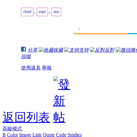
,
,
cloud
expo
asia
0
分享
收藏
支持
反對
微
回復
使用道具
舉報
返回列表
高級模式
B
Color
Image
Link
Quote
Code
Smilies