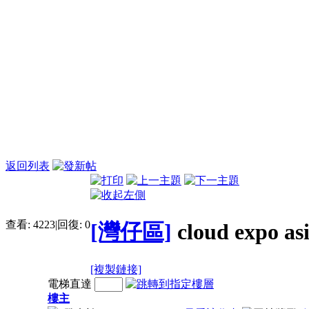
返回列表
查看:
4223
|
回復:
0
[灣仔區]
cloud expo as
[複製鏈接]
電梯直達
樓主