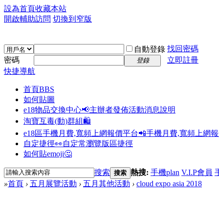
設為首頁
收藏本站
開啟輔助訪問
切換到窄版
找回密碼
自動登錄
密碼
立即註冊
登錄
快捷導航
首頁
BBS
如何貼圖
e18物品交換中心📢
主辦者發佈活動消息說明
淘寶互毒(動)群組🛍️
e18區手機月費,寬頻上網報價平台📲
手機月費,寬頻上網
自定捷徑👀
自定常瀏覽版區捷徑
如何貼emoji🤔
搜索
熱搜:
手機plan
V.I.P會員
搜索
»
首頁
›
五月展覽活動
›
五月其他活動
›
cloud expo asia 2018