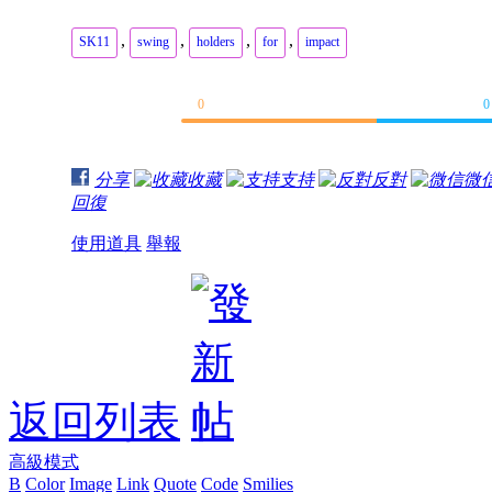
,
,
,
,
SK11
swing
holders
for
impact
0
0
分享
收藏
支持
反對
微
回復
使用道具
舉報
返回列表
高級模式
B
Color
Image
Link
Quote
Code
Smilies