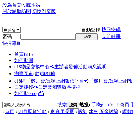
設為首頁
收藏本站
開啟輔助訪問
切換到窄版
找回密碼
自動登錄
密碼
立即註冊
登錄
快捷導航
首頁
BBS
如何貼圖
e18物品交換中心📢
主辦者發佈活動消息說明
淘寶互毒(動)群組🛍️
e18區手機月費,寬頻上網報價平台📲
手機月費,寬頻上網
自定捷徑👀
自定常瀏覽版區捷徑
如何貼emoji🤔
搜索
熱搜:
手機plan
V.I.P會員
搜索
»
首頁
›
四月展覽活動
›
家庭用品展
›
設計,建材,五金討論
›
呢款