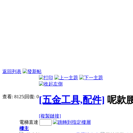
返回列表
查看:
8125
|
回復:
0
[五金工具,配件]
呢款腰
[複製鏈接]
電梯直達
樓主