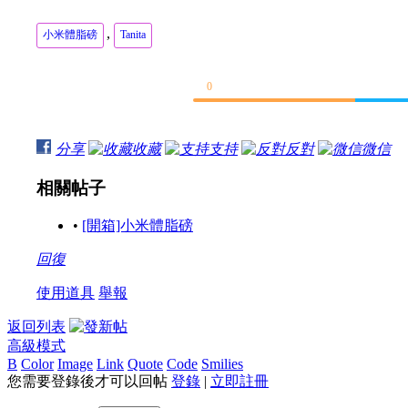
小米體脂磅
Tanita BC 730
體重
206.2 磅
207.4 磅
,
小米體脂磅
Tanita
體脂
32.2 %
30.6 %
骨質
7 磅
7.4 磅
0
水份
48.3 %
52.4 %
肌肉
132.4 磅
136.6 磅
基礎代謝
1771 kcal
1868 kcal
分享
收藏
支持
反對
微信
體內脂肪等級
15
17
相關帖子
歡迎其他用家加入討論
•
[開箱]小米體脂磅
回復
使用道具
舉報
返回列表
高級模式
B
Color
Image
Link
Quote
Code
Smilies
您需要登錄後才可以回帖
登錄
|
立即註冊