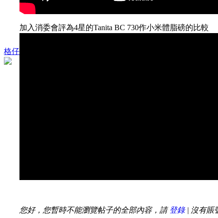
加入消委會評為4星的Tanita BC 730作小米體脂磅的比較
格仔
您好，您暫時不能瀏覽帖子的全部內容，請
登錄
| 沒有賬