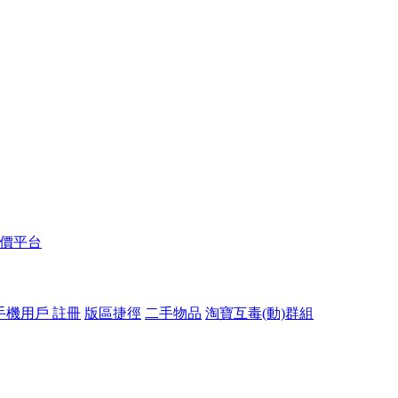
報價平台
手機用戶 註冊
版區捷徑
二手物品
淘寶互毒(動)群組