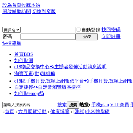
設為首頁
收藏本站
開啟輔助訪問
切換到窄版
找回密碼
自動登錄
密碼
立即註冊
登錄
快捷導航
首頁
BBS
如何貼圖
e18物品交換中心📢
主辦者發佈活動消息說明
淘寶互毒(動)群組🛍️
e18區手機月費,寬頻上網報價平台📲
手機月費,寬頻上網
自定捷徑👀
自定常瀏覽版區捷徑
如何貼emoji🤔
搜索
熱搜:
手機plan
V.I.P會員
搜索
»
首頁
›
六月展覽活動
›
健康博覽
›
[測試]小米體脂磅