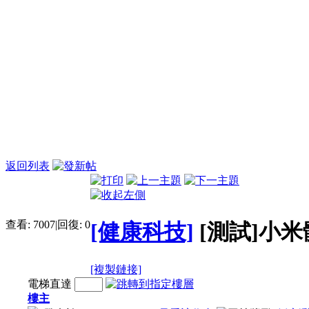
返回列表
查看:
7007
|
回復:
0
[健康科技]
[測試]小
[複製鏈接]
電梯直達
樓主