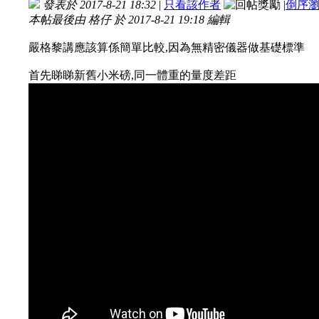
發表於 2017-8-21 18:32
|
只看該作者
|
倒序
本帖最後由 格仔 於 2017-8-21 19:18 編輯
嚴格黎講應該算係簡單比較,因為無精密儀器做基礎標準
首先睇睇新舊小米磅,同一體重的量度差距