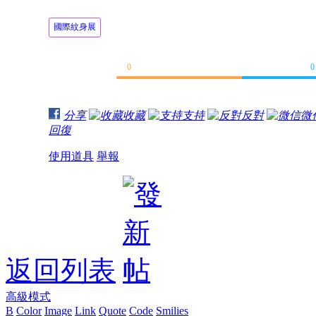
國際紋身展
0
0
分享
收藏
支持
反對
微
回復
使用道具
舉報
返回列表
高級模式
B
Color
Image
Link
Quote
Code
Smilies