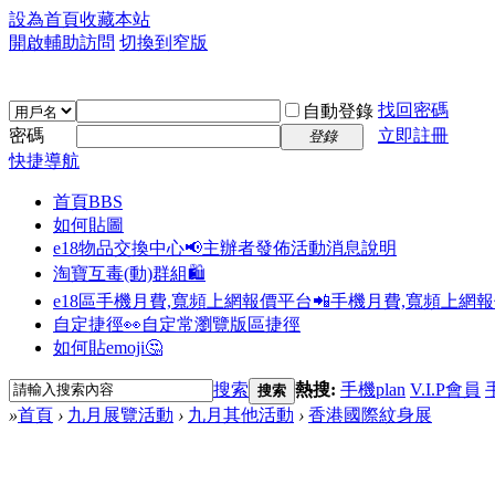
設為首頁
收藏本站
開啟輔助訪問
切換到窄版
找回密碼
自動登錄
密碼
立即註冊
登錄
快捷導航
首頁
BBS
如何貼圖
e18物品交換中心📢
主辦者發佈活動消息說明
淘寶互毒(動)群組🛍️
e18區手機月費,寬頻上網報價平台📲
手機月費,寬頻上網
自定捷徑👀
自定常瀏覽版區捷徑
如何貼emoji🤔
搜索
熱搜:
手機plan
V.I.P會員
搜索
»
首頁
›
九月展覽活動
›
九月其他活動
›
香港國際紋身展