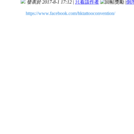
發表於 2017-8-1 17:12
|
只看該作者
|
倒
https://www.facebook.com/hktattooconvention/