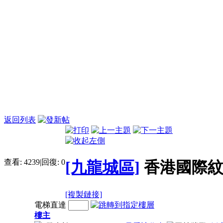
返回列表
查看:
4239
|
回復:
0
[九龍城區]
香港國際
[複製鏈接]
電梯直達
樓主