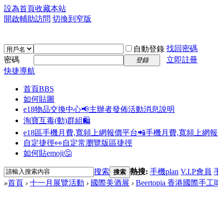
設為首頁
收藏本站
開啟輔助訪問
切換到窄版
找回密碼
自動登錄
密碼
立即註冊
登錄
快捷導航
首頁
BBS
如何貼圖
e18物品交換中心📢
主辦者發佈活動消息說明
淘寶互毒(動)群組🛍️
e18區手機月費,寬頻上網報價平台📲
手機月費,寬頻上網
自定捷徑👀
自定常瀏覽版區捷徑
如何貼emoji🤔
搜索
熱搜:
手機plan
V.I.P會員
搜索
»
首頁
›
十一月展覽活動
›
國際美酒展
›
Beertopia 香港國際手