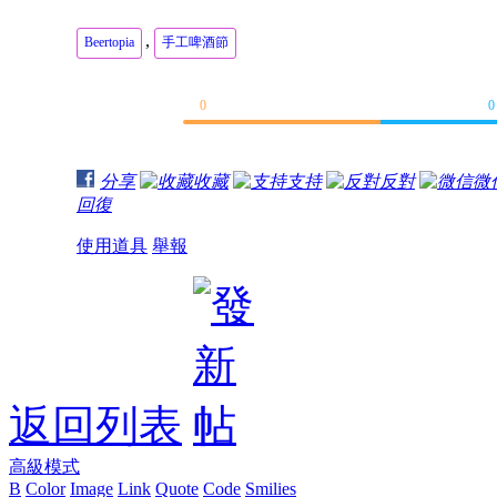
,
Beertopia
手工啤酒節
0
0
分享
收藏
支持
反對
微
回復
使用道具
舉報
返回列表
高級模式
B
Color
Image
Link
Quote
Code
Smilies