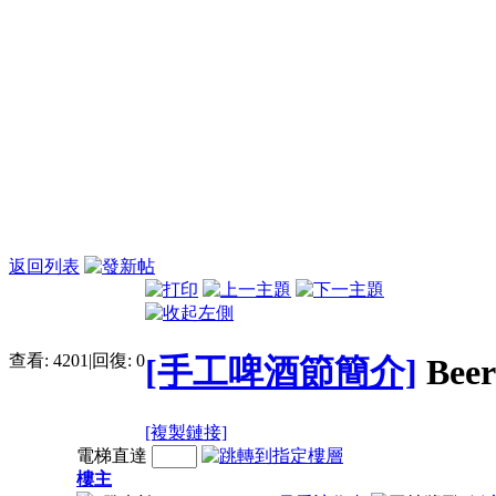
返回列表
查看:
4201
|
回復:
0
[手工啤酒節簡介]
Be
[複製鏈接]
電梯直達
樓主