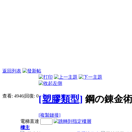
返回列表
查看:
4946
|
回復:
0
[塑膠類型]
鋼の錬金術師
[複製鏈接]
電梯直達
樓主