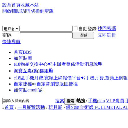
設為首頁
收藏本站
開啟輔助訪問
切換到窄版
找回密碼
自動登錄
密碼
立即註冊
登錄
快捷導航
首頁
BBS
如何貼圖
e18物品交換中心📢
主辦者發佈活動消息說明
淘寶互毒(動)群組🛍️
e18區手機月費,寬頻上網報價平台📲
手機月費,寬頻上網
自定捷徑👀
自定常瀏覽版區捷徑
如何貼emoji🤔
搜索
熱搜:
手機plan
V.I.P會員
搜索
»
首頁
›
一月展覽活動
›
玩具展
›
鋼の錬金術師 FULLMETAL AL