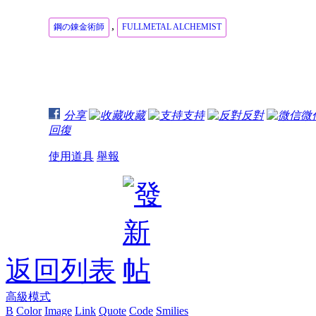
,
鋼の錬金術師
FULLMETAL ALCHEMIST
分享
收藏
支持
反對
微
回復
使用道具
舉報
返回列表
高級模式
B
Color
Image
Link
Quote
Code
Smilies