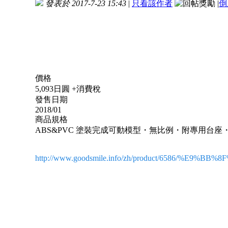
發表於 2017-7-23 15:43
|
只看該作者
|
倒
價格
5,093日圓 +消費稅
發售日期
2018/01
商品規格
ABS&PVC 塗裝完成可動模型・無比例・附專用台座・
http://www.goodsmile.info/zh/product/6586