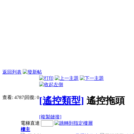
返回列表
查看:
4787
|
回復:
0
[遙控類型]
遙控拖頭
[複製鏈接]
電梯直達
樓主