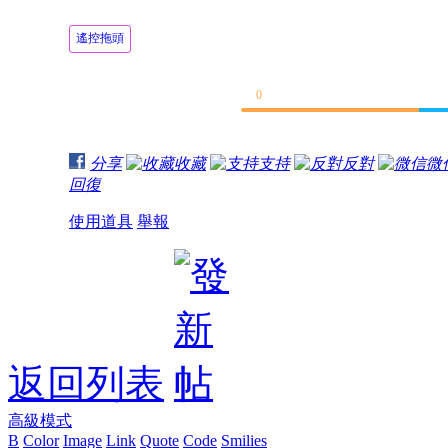
遙控拖頭
0
分享
收藏
支持
反對
微
回復
使用道具
舉報
返回列表
高級模式
B
Color
Image
Link
Quote
Code
Smilies