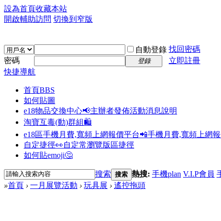
設為首頁
收藏本站
開啟輔助訪問
切換到窄版
找回密碼
自動登錄
密碼
立即註冊
登錄
快捷導航
首頁
BBS
如何貼圖
e18物品交換中心📢
主辦者發佈活動消息說明
淘寶互毒(動)群組🛍️
e18區手機月費,寬頻上網報價平台📲
手機月費,寬頻上網
自定捷徑👀
自定常瀏覽版區捷徑
如何貼emoji🤔
搜索
熱搜:
手機plan
V.I.P會員
搜索
»
首頁
›
一月展覽活動
›
玩具展
›
遙控拖頭