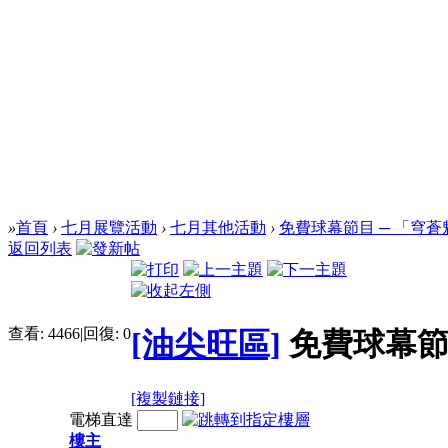
»
首頁
›
七月展覽活動
›
七月其他活動
›
免費球幕節目 ─ 「穹蒼
返回列表
查看:
4466
|
回復:
0
[油尖旺區]
免費球幕節
[複製鏈接]
電梯直達
樓主