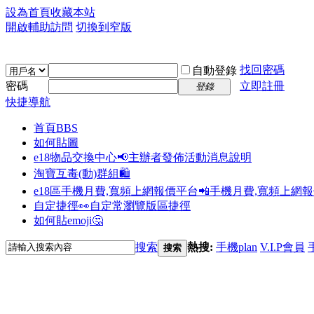
設為首頁
收藏本站
開啟輔助訪問
切換到窄版
找回密碼
自動登錄
密碼
立即註冊
登錄
快捷導航
首頁
BBS
如何貼圖
e18物品交換中心📢
主辦者發佈活動消息說明
淘寶互毒(動)群組🛍️
e18區手機月費,寬頻上網報價平台📲
手機月費,寬頻上網
自定捷徑👀
自定常瀏覽版區捷徑
如何貼emoji🤔
搜索
熱搜:
手機plan
V.I.P會員
搜索